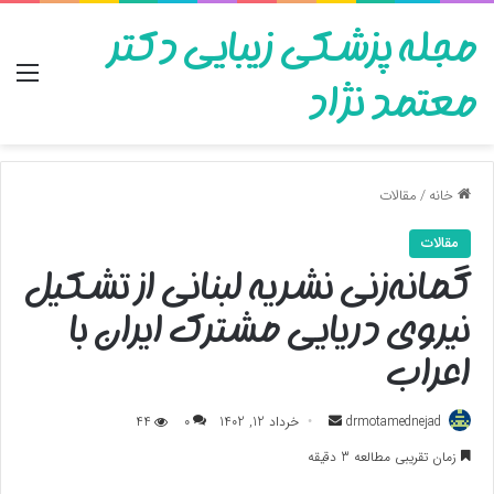
مجله پزشکی زیبایی دکتر
منو
معتمد نژاد
خانه
/
مقالات
مقالات
گمانه‌زنی نشریه لبنانی از تشکیل
نیروی دریایی مشترک ایران با
اعراب
ارسال
drmotamednejad
خرداد 12, 1402
0
44
به
زمان تقریبی مطالعه 3 دقیقه
ایمیل