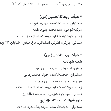
نشانی: چیذر، آستان مقدس امامزاده علی‌اکبر(ع)
* هیأت ریحانةالحسین(س)
سخنران: حجت‌الاسلام مهدی شریف
مرثیه‌خوانی: سیدمجید بنی‌فاطمه
زمان: دوشنبه ۲۵ اردیبهشت‌ماه از نماز مغرب
​نشانی: بزرگراه اشرفی اصفهانی، باغ فیض، خیابان ۲۲ بهمن حسینیه مـعـظم ریحـانـة‌ الـحسیـن (سلام‌ الله‌ علیها)
* هیأت ریحانةالنبی(س)
شب شهادت
پیش‌منبرخوانی: سیدحسین عرب
سخنران: حجت‌الاسلام جواد محمدزمانی
مرثیه‌خوانی: محمدحسین پویانفر
زمان: دوشنبه ۲۵ اردیبهشت‌ماه از ساعت ۲۰:۳۰
نشانی: میدان تجریش، امامزاده صالح(ع)
ظهر شهادت ـ دسته عزاداری
سخنران: حجت‌الاسلام سیدعبدالمجید سادات