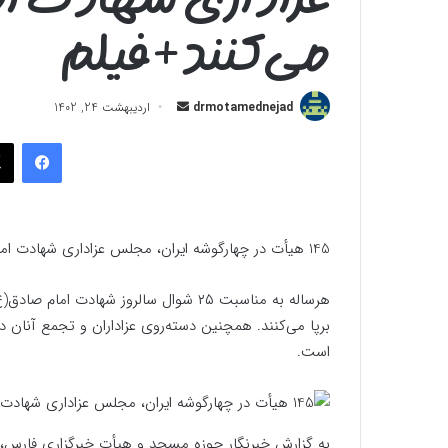
می‌کنند+فیلم
ارسال
drmotamednejad
اردیبهشت 24, 1402
به
فیسب
ایمیل
145 هیأت در چهارگوشه ایران، مجلس عزاداری شهادت امام صادق(ع) برپا می‌کنند+فیلم
هرساله به مناسبت ۲۵ شوال سالروز شهادت
برپا می‌کنند. همچنین دسته‌روی عزاداران و تجمع آنان در 
است.
به گزارش خبرنگار حوزه مسجد و هیأت خبرگزاری فارس، ا