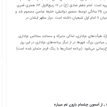
ششم شیعیان است. وی فرزند امام محمد باقر (ع) و ام‌فروه است. امام جعفر صادق (ع) در ۱۷ ربیع‌الاول ۸۳ هجری قمری
در مدینه بدنیا آمد و در ۲۵ شوال ۱۴۸ هجری قمری در سن ۶۵ سالگی توسط منصور دوانیقی، خلیفه عباسی مسموم شد و
به شهادت رسید. امام صادق(ع) بیشترین سال عمر را در میان ۱۱ امام اول شیعیان داشته‌ است. مزار مظهر ایشان در
 امام صادق(ع)، هیأت‌های عزاداری، اماکن متبرکه و مساجد مجالس عزاداری
میادین بزرگ شهرها در از دیگر برنامه‌های عزاداری در این روز
 از آسمون چشمام بارون غم میباره