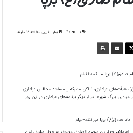
0
32
زمان تقریبی مطالعه 16 دقیقه
وک
ایکس
اشتراک گذاری با ایمیل
چاپ
 امام صادق(ع)، هیأت‌های عزاداری، اماکن متبرکه و مساجد مجالس عزاداری
میادین بزرگ شهرها در از دیگر برنامه‌های عزاداری در این روز
باعبدالله، جعفر بن محمد الصادق معروف به جعفر صادق، امام