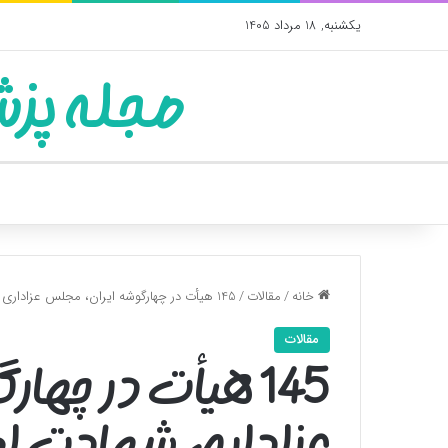
یکشنبه, 18 مرداد 1405
مجله پزش
خانه
/
مقالات
/
145 هیأت در چهارگوشه ایران، مجلس عزاداری شهادت امام صادق(ع) برپا می‌کنند+فیلم
مقالات
145 هیأت در چه
عزاداری شهادت ام