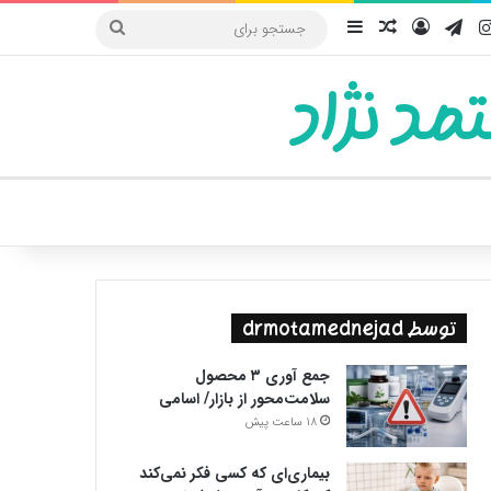
یوب
اینستاگرام
تلگرام
ورود
سایدبار
نوشته تصادفی
جستجو
برای
مد نژاد
ییر پوسته
توسط drmotamednejad
جمع آوری ۳ محصول
سلامت‌محور از بازار/ اسامی
18 ساعت پیش
بیماری‌ای که کسی فکر نمی‌کند