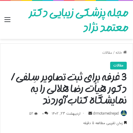
مجله پزشکی زیبایی دکتر
منو
معتمد نژاد
خانه
/
مقالات
مقالات
3 غرفه برای ثبت تصاویر سِلفی/
دکور هیأت رضا هلالی را به
نمایشگاه کتاب آوردند
ارسال
drmotamednejad
اردیبهشت 23, 1402
0
52
به
زمان تقریبی مطالعه 5 دقیقه
ایمیل