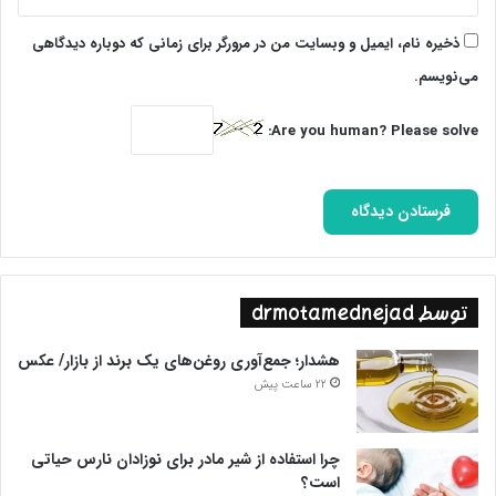
ثابتی در خشونت ورزیدن گوی سبقت را ربوده بود
ذخیره نام، ایمیل و وبسایت من در مرورگر برای زمانی که دوباره دیدگاهی
پرویز ثابتی به گواه کارگزاران رژیم پهلوی بهایی‌زاده بود. وی را مرد
می‌نویسم.
شماره ۲ ساواک و البته می‌توان مرد همه‌کاره این دستگاه امنیتی
دانست. ثابتی همه‌کاره ساواک بود و در خشونت ورزیدن گوی سبقت
Are you human? Please solve:
را از همه ربوده بود. راهبرد وی اعمال خشونت حداکثری و سکوب
شدید بود؛ تا جایی که مدعی بود در عرض ۴۸ ساعت می‌تواند بساط
انقلاب را جمع کند. موزه عبرت یا همان کمیته مشترک ضد خرابکاری
که زیرنظر ثابتی اداره می‌شد، سند جنایات رژیم شاه است که بازدید از‌
آن در سال‌های اخیر نیز انسان را دچار وحشت می‌کند.
توسط drmotamednejad
هشدار؛ جمع‌آوری روغن‌های یک برند از بازار/ عکس
22 ساعت پیش
طیبه واعظی دهنوی که بود؟
چرا استفاده از شیر مادر برای نوزادان نارس حیاتی
است؟
در غرفه موزه عبرت علاوه بر مجسمه پرویز ثابتی، مجسمه دو زندانی