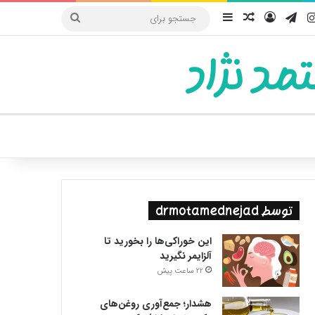
یوب
اینستاگرام
تلگرام
ورود
سایدبار
نوشته تصادفی
جستجو
برای
مد نژاد
ییر پوسته
توسط drmotamednejad
این خوراکی‌ها را بخورید تا
آلزایمر نگیرید
22 ساعت پیش
هشدار؛ جمع‌آوری روغن‌های