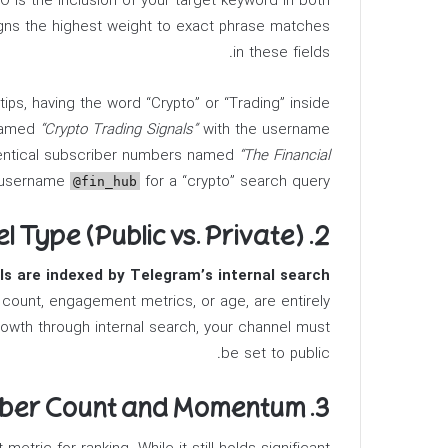
 is the inclusion of your target keyword in both
igns the highest weight to exact phrase matches
in these fields.
ips, having the word “Crypto” or “Trading” inside
 named
“Crypto Trading Signals”
with the username
identical subscriber numbers named
“The Financial
 username
for a “crypto” search query.
@fin_hub
2. Channel Type (Public vs. Private)
ls are indexed by Telegram’s internal search
 count, engagement metrics, or age, are entirely
 growth through internal search, your channel must
be set to public.
3. Subscriber Count and Momentum