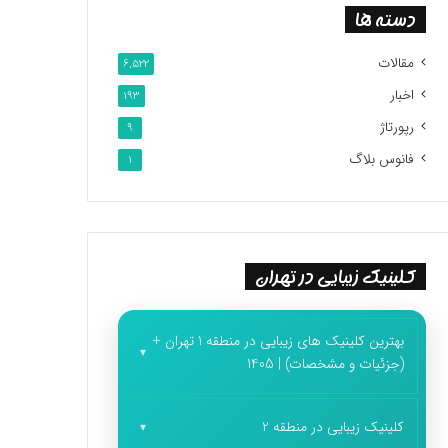
دسته ها
مقالات
6,522
اخبار
193
رپورتاژ
9
فانوس بلاگ
1
کلینیک زیبایی در تهران
بهترین کلینیک های زیبایی در منطقه 1 تهران +
(جزئیات و مشخصات) | 1405
کلینیک زیبایی در منطقه 2