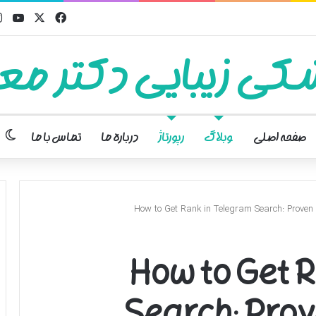
فیسبوک
ایکس
یوت
کی زیبایی دکتر معت
تغ
صفحه اصلی
وبلاگ
رپورتاژ
درباره ما
تماس با ما
How to Get Rank in Telegram Search: Proven S
How to Get R
Search: Prov