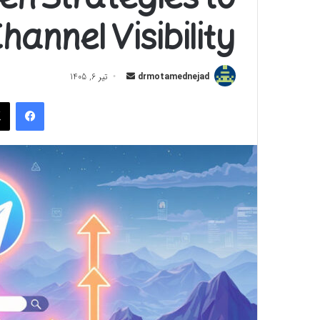
hannel Visibility
ارسال
drmotamednejad
تیر 6, 1405
به
فیسب
ایمیل