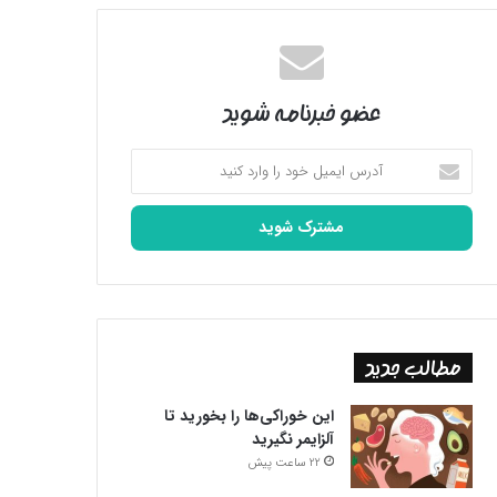
عضو خبرنامه شوید
آدرس
ایمیل
خود
را
وارد
کنید
مطالب جدید
این خوراکی‌ها را بخورید تا
آلزایمر نگیرید
22 ساعت پیش