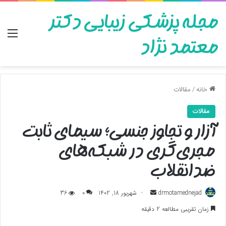
مجله پزشکی زیبایی دکتر
منو
معتمد نژاد
خانه
/
مقالات
مقالات
آزار و تجاوز جنسی؛ سیمای ثابت
مجری‌گری در شبکه‌های
ضدانقلاب
ارسال
drmotamednejad
شهریور 18, 1402
0
36
به
زمان تقریبی مطالعه 2 دقیقه
ایمیل