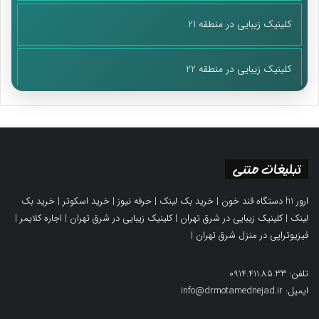
کلینیک زیبایی در منطقه 21
کلینیک زیبایی در منطقه 22
تبلیغات متنی
ارور h1 دستگاه قند خون
|
خرید بک لینک
|
حرفه نیوز
|
خرید اسکوتر
|
خرید بک
لینک
|
کلینیک زیبایی در شرق تهران
|
کلینیک زیبایی در شرق تهران
|
اجاره کلایمر
|
فیزیوتراپی در منزل شرق تهران
|
تلفن: 0914.411.85.33
ایمیل: info@drmotamednejad.ir