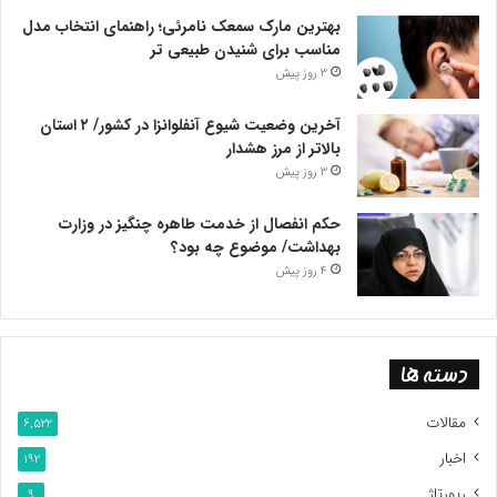
بهترین مارک سمعک نامرئی؛ راهنمای انتخاب مدل
مناسب برای شنیدن طبیعی تر
3 روز پیش
آخرین وضعیت شیوع آنفلوانزا در کشور/ ۲ استان
بالاتر از مرز هشدار
3 روز پیش
حکم انفصال از خدمت طاهره چنگیز در وزارت
بهداشت/ موضوع چه بود؟
4 روز پیش
دسته ها
مقالات
6,522
اخبار
192
رپورتاژ
9