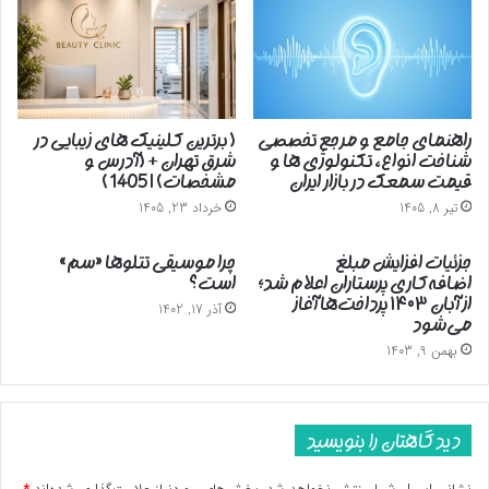
راهنمای جامع و مرجع تخصصی
( برترین کلینیک های زیبایی در
شناخت انواع، تکنولوژی ها و
شرق تهران + (آدرس و
قیمت سمعک در بازار ایران
مشخصات) | 1405 )
تیر 8, 1405
خرداد 23, 1405
جزئیات افزایش مبلغ
چرا موسیقی تتلوها «سم»
اضافه‌کاری پرستاران اعلام شد؛
است؟
از آبان ۱۴۰۳ پرداخت‌ها آغاز
آذر 17, 1402
می‌شود
بهمن 9, 1403
دیدگاهتان را بنویسید