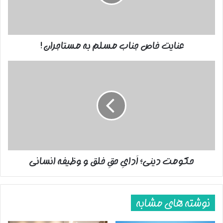
مستاجران!
عنایت خاص جناب مسلم به مستاجران!
حکومت
دینی؛
اَدایِ
حقِ
خلق
و
وظیفه
انسانی
حکومت دینی؛ اَدایِ حقِ خلق و وظیفه انسانی
نوشته های مشابه