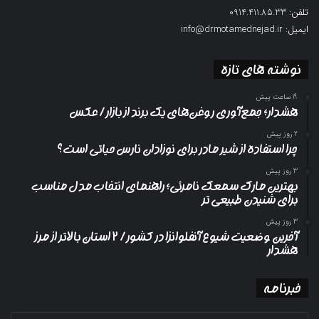
تلفن: 0914.411.85.33
ایمیل: info@drmotamednejad.ir
نوشته های تازه
19 ساعت پیش
هشدار؛ جمع‌آوری روغن‌های یک برند از بازار/ عکس
2 روز پیش
چرا استفاده از شیر مادر برای نوزادان نارس حیاتی است؟
3 روز پیش
بهترین مارک سمعک نامرئی؛ راهنمای انتخاب مدل مناسب
برای شنیدن طبیعی تر
3 روز پیش
آخرین وضعیت شیوع آنفلوانزا در کشور/ ۲ استان بالاتر از مرز
هشدار
خبرنامه
آدرس