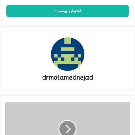
نمایش بیشتر
drmotamednejad
عنایت
خاص
جناب
مسلم
به