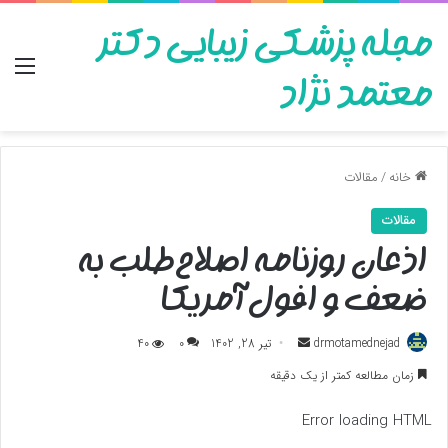
مجله پزشکی زیبایی دکتر
منو
معتمد نژاد
خانه
/
مقالات
مقالات
اذعان روزنامه اصلاح‌طلب به
ضعف و افول آمریکا
ارسال
drmotamednejad
تیر 28, 1402
0
40
به
زمان مطالعه کمتر از یک دقیقه
ایمیل
Error loading HTML