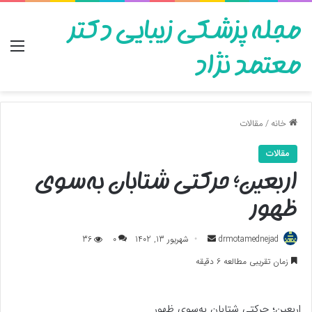
مجله پزشکی زیبایی دکتر
منو
معتمد نژاد
خانه
/
مقالات
مقالات
اربعین؛ حرکتی شتابان به‌سوی
ظهور
ارسال
drmotamednejad
شهریور 13, 1402
0
36
به
زمان تقریبی مطالعه 6 دقیقه
ایمیل
اربعین؛ حرکتی شتابان به‌سوی ظهور