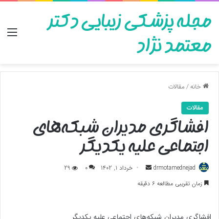
مجله پزشکی زیبایی دکتر
منو
معتمد نژاد
خانه
/
مقالات
مقالات
افشاگری مدیران شبکه‌های
اجتماعی علیه یکدیگر
ارسال
drmotamednejad
خرداد 1, 1402
0
29
به
زمان تقریبی مطالعه 6 دقیقه
ایمیل
افشاگری مدیران شبکه‌های اجتماعی علیه یکدیگر