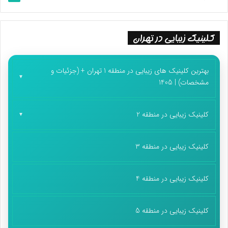
جریمه گوگل و یوتیوب(زیرمجموعه گوگل) به میزان 170 میلیون دلار به
دلیل نقض قوانین حریم خصوصی کودکان (جمع آوری اطلاعات
کلینیک زیبایی در تهران
شخصی کودکان بدون رضایت والدین ) توسط آمریکا[4]
پرداخت جریمه ۳۹۱٫۵ میلیون دلاری توسط گوگل به آمریکا و اعتراف به
بهترین کلینیک های زیبایی در منطقه 1 تهران + (جزئیات و
مشخصات) | 1405
استفاده از روش‌هایی غیرقانونی برای رهگیری لوکیشن کاربران[5]
جریمه 5.5میلیون یورویی واتس‌اپ توسط کمیسیون حفاظت از داده
کلینیک زیبایی در منطقه 2
ایرلند به دلیل نقض قوانین حریم خصوصی[6]
کلینیک زیبایی در منطقه 3
تایید جریمه‌ ۲۲۵ میلیون یورویی پس از ثبت شکایاتی در ایرلند مبنی
بر استفاده واتس‌اپ از داده‌های خصوصی کاربران[7]
کلینیک زیبایی در منطقه 4
جریمه کمیسیون ملی حمایت از زندگی و اطلاعات خصوصی فرانسویان
برای گوگل و فیس بوک به ترتیب ۱۵۰ میلیون و ۶۰ میلیون یورو به
کلینیک زیبایی در منطقه 5
دلیل نحوه عملکرد نادرستشان در کوکی ها. به علاوه جریمه روزانه 100
هزار یورو درصورت تغییر ندادن عملکرد.[8]