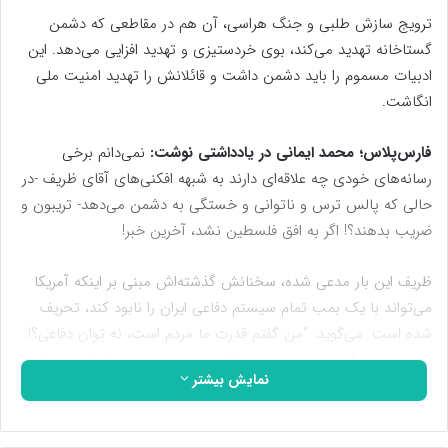
ترویج سازش طلبی و جنگ هراسی، آن هم در مقاطعی که دشمن
گستاخانه تهدید می‌کند، بوی خردستیزی و تهدید افزایی می‌دهد. این
ادبیات مسموم را باید دشمن داشت و قائلانش را تهدید امنیت ملی
انگاشت.
فارس‌پلاس؛ محمد ایمانی در یادداشتی نوشت:
نمی‌دانم برخی
رسانه‌های خودی چه علاقه‌ای دارند به شبهه افکنی‌های آقای ظریف -در
حالی که پالس ترس و ناتوانی و خستگی به دشمن می‌دهد- تریبون و
ضریب بدهند؟! اگر به افق فلسطین نشد، آخرین خبر!
ظریف این بار مدعی شده، سخنانش گذشته‌اش مبنی بر اینکه آمریکا
می‌تواند با یک بمب تمام سیستم دفاعی ایران را نابود کند، تحریف
شده است. می‌گوید: "من گفتم قدرت ما مردم است، نه توان دفاعی؟!
امروز هم می‌گویم، باز هم خواهم گفت، چون حرف امام(ره) است که
نمایش بیشتر
مردم پایه قدرت ما هستند. بد گفتم؟!".
ابتدا ببینیم ظریف،۱۲ آذر ۱۳۹۲ در دانشکده فنی دانشگاه تهران چه