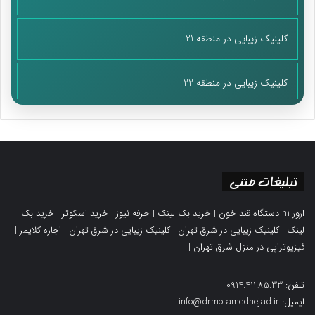
کلینیک زیبایی در منطقه 21
کلینیک زیبایی در منطقه 22
تبلیغات متنی
ارور h1 دستگاه قند خون
|
خرید بک لینک
|
حرفه نیوز
|
خرید اسکوتر
|
خرید بک
لینک
|
کلینیک زیبایی در شرق تهران
|
کلینیک زیبایی در شرق تهران
|
اجاره کلایمر
|
فیزیوتراپی در منزل شرق تهران
|
تلفن: 0914.411.85.33
ایمیل: info@drmotamednejad.ir