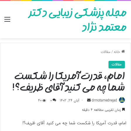
مجله پزشکی زیبایی دکتر
منو
معتمد نژاد
خانه
/
مقالات
مقالات
امام، قدرت آمریکا را شکست
شما چه می کنید آقای ظریف؟!
ارسال
drmotamednejad
آبان 24, 1402
0
40
به
زمان تقریبی مطالعه 4 دقیقه
ایمیل
امام، قدرت آمریکا را شکست شما چه می کنید آقای ظریف؟!