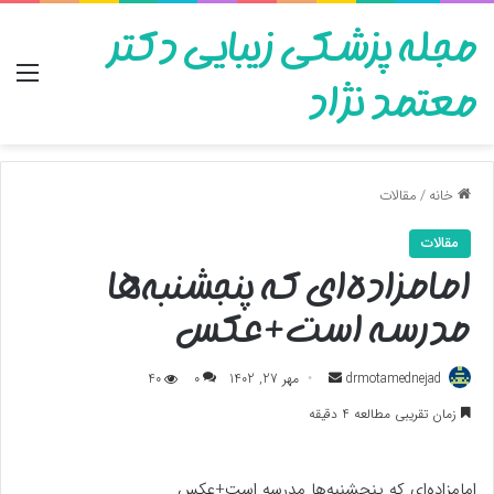
مجله پزشکی زیبایی دکتر
منو
معتمد نژاد
خانه
/
مقالات
مقالات
امامزاده‌ای که پنجشنبه‌ها
مدرسه است+عکس
ارسال
drmotamednejad
مهر 27, 1402
0
40
به
زمان تقریبی مطالعه 4 دقیقه
ایمیل
امامزاده‌ای که پنجشنبه‌ها مدرسه است+عکس