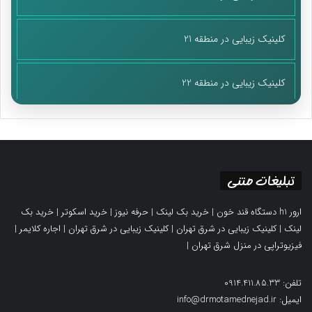
کلینیک زیبایی در منطقه 21
کلینیک زیبایی در منطقه 22
تبلیغات متنی
ارور h1 دستگاه قند خون
|
خرید بک لینک
|
حرفه نیوز
|
خرید اسکوتر
|
خرید بک
لینک
|
کلینیک زیبایی در شرق تهران
|
کلینیک زیبایی در شرق تهران
|
اجاره کلایمر
|
فیزیوتراپی در منزل شرق تهران
|
تلفن: 0914.411.85.33
ایمیل: info@drmotamednejad.ir