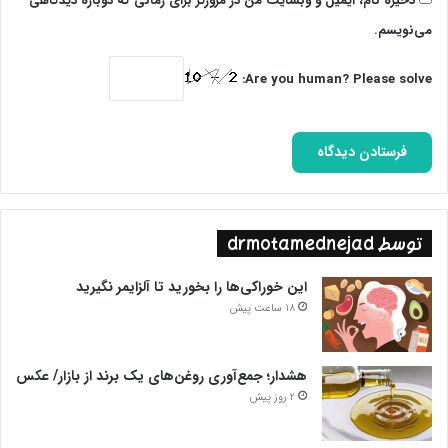
ذخیره نام، ایمیل و وبسایت من در مرورگر برای زمانی که دوباره دیدگاهی
می‌نویسم.
Are you human? Please solve:
از ابتدایی داریم تا متوسط و حتی نهضت سوادآموزی
یکی دیگر از مربیان که از اوایل، همراه طرح بوده، مریم حاتمی است که
پر شور در حال تدریس به کودکان است. زمان نوشتن تمرین دانش
آموزان، فرصتی شد که چند دقیقه‌ای با او هم کلام شوم تا از حس و
حال این طرح برایم بگوید. او که از طلاب حوزه علمیه حضرت زهرا
توسط drmotamednejad
سلام‌الله‌علیها گفت: افراد در مقاطع متفاوتی ثبت نام شدند، از ابتدایی
داریم تا متوسط و حتی نهضت سوادآموزی. علاوه بر دوره‌هایی که
این خوراکی‌ها را بخورید تا آلزایمر نگیرید
گذراندم، چون خودم فرزند محصل دارم، با شیوه‌های آموزش نوین
18 ساعت پیش
آشنایی دارم و عاشق کار با کودکان هستم. همیشه همه کارهایم را جور
می‌کنم تا پنجشنبه‌ها اینجا باشم تا خدای ناکرده بچه‌ها از درس جا
نمانند.
هشدار؛ جمع‌آوری روغن‌های یک برند از بازار/ عکس
2 روز پیش
حاتمی تاکید کرد: برای ما آنچه مهم است، صرف انسانیت و علم‌آموزی