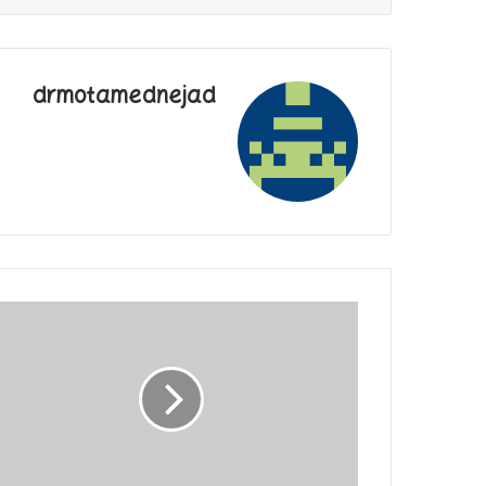
drmotamednejad
آیا
راه
مقابله
با
واردات
کالای
مشابه
داخلی