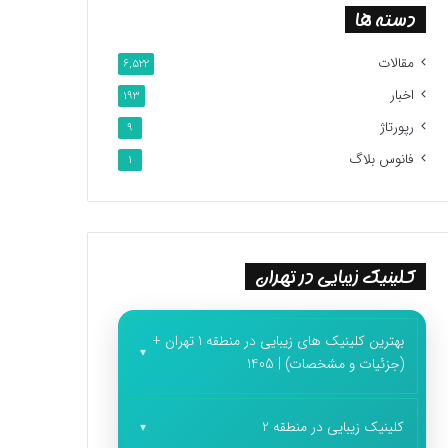
دسته ها
مقالات
6,522
اخبار
193
رپورتاژ
9
فانوس بلاگ
1
کلینیک زیبایی در تهران
بهترین کلینیک های زیبایی در منطقه 1 تهران +
(جزئیات و مشخصات) | 1405
کلینیک زیبایی در منطقه 2