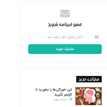
عضو خبرنامه شوید
آدرس
ایمیل
خود
را
وارد
کنید
مطالب جدید
این خوراکی‌ها را بخورید تا
آلزایمر نگیرید
11 ساعت پیش