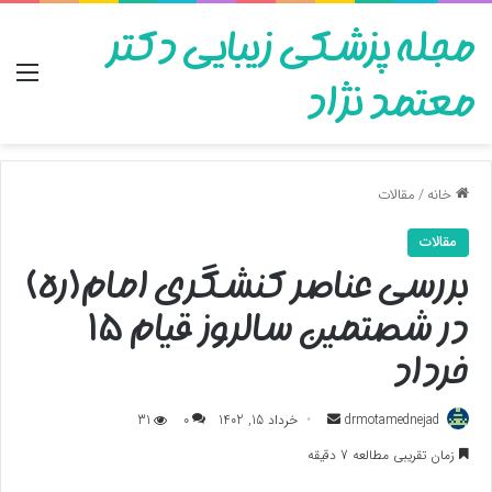
مجله پزشکی زیبایی دکتر
منو
معتمد نژاد
خانه
/
مقالات
مقالات
بررسی عناصر کنشگری امام(ره)
در شصتمین سالروز قیام ۱۵
خرداد
ارسال
drmotamednejad
خرداد 15, 1402
0
31
به
زمان تقریبی مطالعه 7 دقیقه
ایمیل