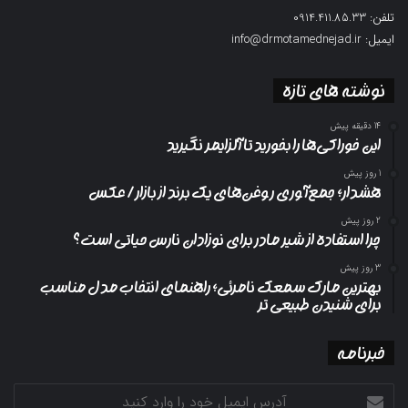
تلفن: 0914.411.85.33
ایمیل: info@drmotamednejad.ir
نوشته های تازه
14 دقیقه پیش
این خوراکی‌ها را بخورید تا آلزایمر نگیرید
1 روز پیش
هشدار؛ جمع‌آوری روغن‌های یک برند از بازار/ عکس
2 روز پیش
چرا استفاده از شیر مادر برای نوزادان نارس حیاتی است؟
3 روز پیش
بهترین مارک سمعک نامرئی؛ راهنمای انتخاب مدل مناسب
برای شنیدن طبیعی تر
خبرنامه
آدرس