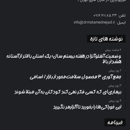
تلفن: 0914.411.85.33
ایمیل: info@drmotamednejad.ir
نوشته های تازه
2 ساعت پیش
وضعیت آنفلوآنزا در هفته بیستم سال؛ یک استان بالاتر از آستانه
هشدار بالا
2 روز پیش
جمع آوری ۳ محصول سلامت‌محور از بازار/ اسامی
3 روز پیش
بیماری‌ای که کسی فکر نمی‌کند کودکان به آن مبتلا شوند
4 روز پیش
این خوراکی‌ها را بخورید تا آلزایمر نگیرید
خبرنامه