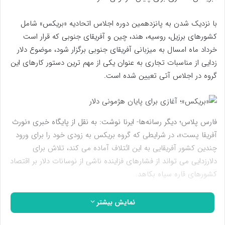
با نزدیک شدن به پانزدهمین دوره اجلاس اتحادیه «بریکس» شامل
کشورهای برزیل، روسیه، هند، چین و آفریقای جنوبی که قرار است
خرداد ماه امسال به میزبانی آفریقای جنوبی برگزار شود، موضوع دلار
زدایی از مناسبات تجاری به عنوان یکی از مهم ترین دستور کارهای این
گروه در اجلاس آتی تعیین شده است.
فارس پلاس؛ دیگر رسانه‌ها- ایرنا نوشت: به نقل از پایگاه خبری «نورث
آفریقا پست»، در شرایطی که گروه بریکس به زودی خود را برای ورود
چندین کشور آفریقایی به این ائتلاف آماده می کند، تلاش برای
دلارزدایی می تواند از فشارهای فزاینده ناشی از نوسانات دلار بر اقتصاد
کشورهای قاره سیاه بکاهد.
پیروزی لولا داسیلوا در انتخابات ریاست جمهوری اخیر برزیل با سیاست
نمایش بیشتر
های ضدآمریکایی و گرایش او به سمت قدرتهای شرق به ویژه چین و