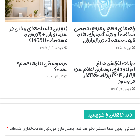
و
بلوچستان
راهنمای جامع و مرجع تخصصی
( برترین کلینیک های زیبایی در
شناخت انواع، تکنولوژی ها و
شرق تهران + (آدرس و
قیمت سمعک در بازار ایران
مشخصات) | 1405 )
تیر 8, 1405
خرداد 23, 1405
جزئیات افزایش مبلغ
چرا موسیقی تتلوها «سم»
اضافه‌کاری پرستاران اعلام شد؛
است؟
از آبان ۱۴۰۳ پرداخت‌ها آغاز
آذر 17, 1402
می‌شود
بهمن 9, 1403
دیدگاهتان را بنویسید
نشانی ایمیل شما منتشر نخواهد شد.
بخش‌های موردنیاز علامت‌گذاری شده‌اند
*
د