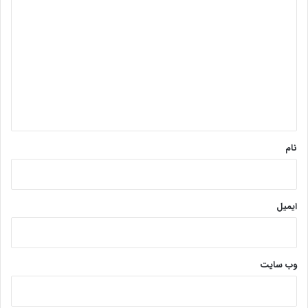
ی
د
گ
ا
ه
*
نام
ایمیل
وب‌ سایت