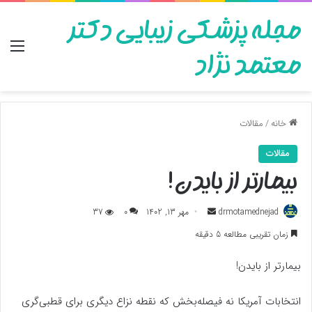
مجله پزشکی زیبایی دکتر
منو
معتمد نژاد
خانه
/
مقالات
مقالات
بیمارتر از بایدن!
ارسال
drmotamednejad
مهر 13, 1402
0
37
به
زمان تقریبی مطالعه 5 دقیقه
ایمیل
بیمارتر از بایدن!
انتخابات آمریکا نه فیصله‌بخش که نقطه نزاع دیگری برای قطبی‌گری