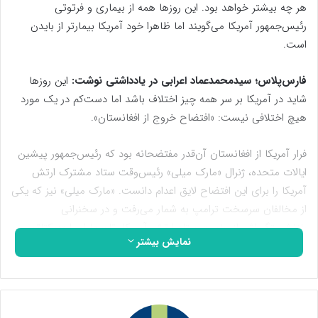
هر چه بیشتر خواهد بود. این روزها همه از بیماری و فرتوتی
رئیس‌جمهور آمریکا می‌گویند اما ظاهرا خود آمریکا بیمارتر از بایدن
است.
فارس‌پلاس؛ سیدمحمدعماد اعرابی در یادداشتی نوشت:
این روزها
شاید در آمریکا بر سر همه چیز اختلاف باشد اما دست‌کم در یک مورد
هیچ اختلافی نیست: «افتضاح خروج از افغانستان».
فرار آمریکا از افغانستان آن‌قدر مفتضحانه بود که رئیس‌جمهور پیشین
ایالات متحده، ژنرال «مارک میلی» رئیس‌وقت ستاد مشترک ارتش
آمریکا را برای این افتضاح لایق اعدام دانست. «مارک میلی» نیز که یکی
از مخالفان سرسخت ترامپ به شمار می‌رفت و در سخنرانی
بازنشستگی‌اش از ریاست ستاد ارتش آمریکا، تلویحا او را «دیکتاتور
نمایش بیشتر
خودخوانده» نامیده بود؛ خروج آمریکا از افغانستان را یک «شکست
راهبردی» در کارنامه‌اش به شمار آورد. اما این افتضاح را فقط نباید به
پای نظامیان آمریکا نوشت. ماجرای «خروج از افغانستان» جلوه‌ای از
پریشانی و سرگیجه تصمیم‌‌سازی در حاکمیت آمریکا است.