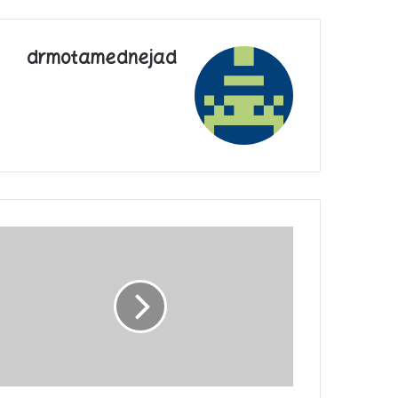
drmotamednejad
صهیونیست‌ها
به
فکر
انهدام
مسجدالاقصی
و
مسجدالصخرة
هستند