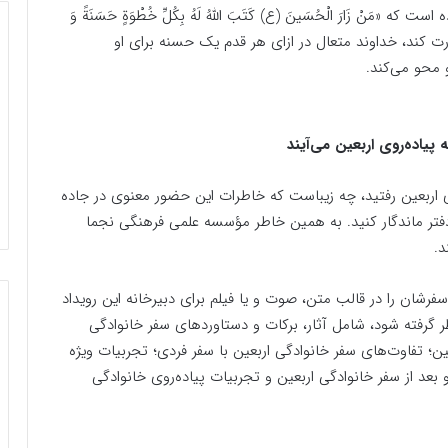
َنْ زَارَ الْحُسَینَ (ع) کَتَبَ اللَّهُ لَهُ بِکُلِّ خُطْوَةٍ حَسَنَةً وَ
 را زیارت کند، خداوند متعال در ازای هر قدم یک حسنه برای او
و محو می‌کند.
پیاده‌روی اربعین می‌آیند
ی اربعین رفتید، چه زیباست که خاطرات این حضور معنوی در جاده
دفتر ماندگار کنید. به همین خاطر مؤسسه علمی فرهنگی نجما
د.
سفرشان را در قالب متن، صوت و یا فیلم برای دبیرخانه این رویداد
ظر گرفته شود، شامل آثار، برکات و دستاوردهای سفر خانوادگی
ین؛ تفاوت‌های سفر خانوادگی اربعین با سفر فردی؛ تجربیات ویژه
بعد از سفر خانوادگی اربعین و تجربیات پیاده‌‌روی خانوادگی