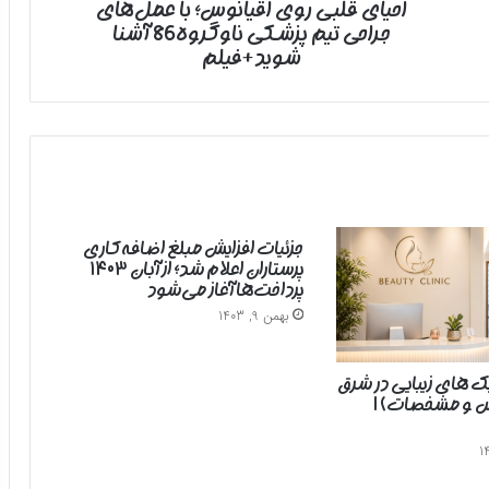
احیای قلبی روی اقیانوس؛ با عمل‌های
ناوگروه86
جراحی تیم پزشکی ناوگروه86 آشنا
آشنا
شوید+فیلم
شوید+فیلم
جزئیات افزایش مبلغ اضافه‌کاری
پرستاران اعلام شد؛ از آبان ۱۴۰۳
پرداخت‌ها آغاز می‌شود
بهمن 9, 1403
یک های زیبایی در شرق
رس و مشخصات) |