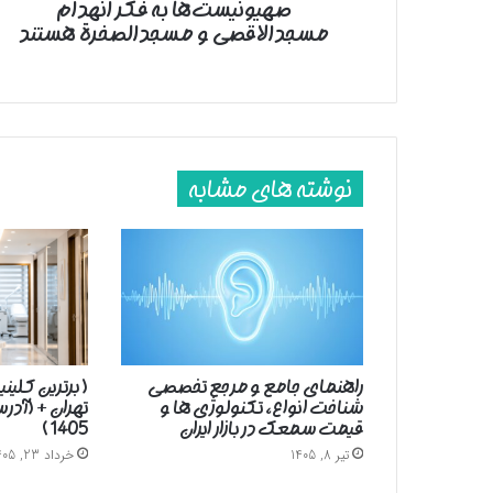
صهیونیست‌ها به فکر انهدام
مسجدالاقصی و مسجدالصخرة هستند
نوشته های مشابه
راهنمای جامع و مرجع تخصصی
( برترین کلین
شناخت انواع، تکنولوژی ها و
تهران + (آد
قیمت سمعک در بازار ایران
1405 )
تیر 8, 1405
خرداد 23, 1405