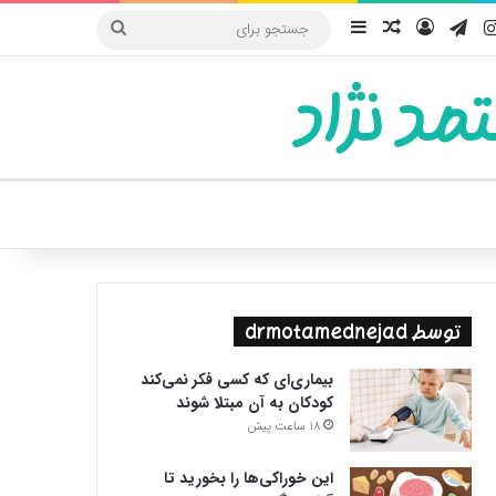
یوب
اینستاگرام
تلگرام
ورود
سایدبار
نوشته تصادفی
جستجو
برای
مد نژاد
ییر پوسته
توسط drmotamednejad
بیماری‌ای که کسی فکر نمی‌کند
کودکان به آن مبتلا شوند
18 ساعت پیش
این خوراکی‌ها را بخورید تا