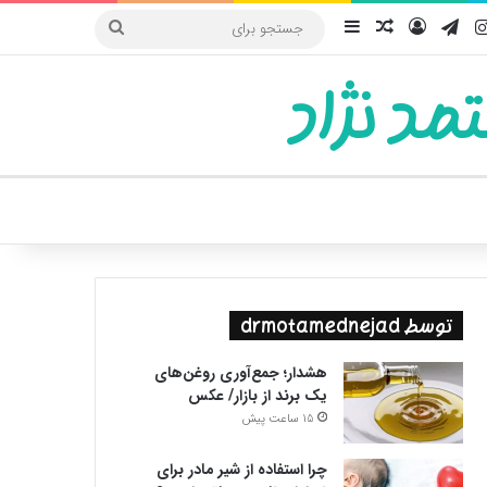
یوب
اینستاگرام
تلگرام
ورود
سایدبار
نوشته تصادفی
جستجو
برای
مد نژاد
ییر پوسته
توسط drmotamednejad
هشدار؛ جمع‌آوری روغن‌های
یک برند از بازار/ عکس
15 ساعت پیش
چرا استفاده از شیر مادر برای