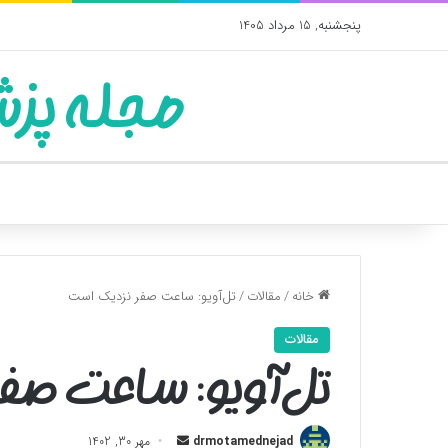
پنجشنبه, 15 مرداد 1405
مجله پزش
خانه
/
مقالات
/
تل‌آویو: ساعت صفر نزدیک است
مقالات
تل‌آویو: ساعت صف
ارسال
drmotamednejad
مهر 30, 1402