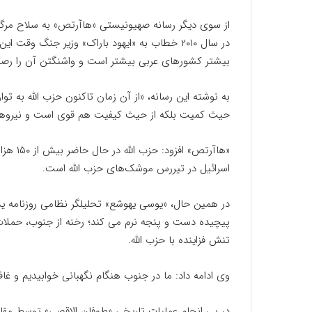
از سوی دیگر رسانه صهیونیستی «هاآرتص» به سلاح مرگبار
در سال ۲۰۱۰ خطاب به «ایهود باراک» وزیر جنگ وقت
بیشتر کشورهای عربی بیشتر است و واشنگتن آن را رصد 
به نوشته این رسانه، «از آن زمان تاکنون حزب الله به تو
حیث کمیت بلکه از حیث کیفیت هم قوی است و نیروهای
«هاآرتص
اسرائیل در تیررس موشک‌های حزب الله است.
در همین حال، «یوسی یهوشع» تحلیلگر نظامی روزنامه ی
پیچیده دست و پنجه نرم می کند؛ رخنه از جنوب، حملات
تنش فزاینده با حزب الله.
وی ادامه داد: ما در جنوب هنگام نگهبانی خوابیدیم و غاف
در پی انجام عملیات تاریخی «طوفان الاقصی» توسط مق