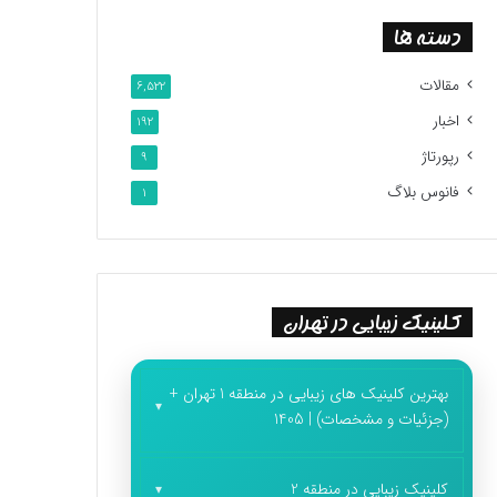
دسته ها
مقالات
6,522
اخبار
192
رپورتاژ
9
فانوس بلاگ
1
کلینیک زیبایی در تهران
بهترین کلینیک های زیبایی در منطقه 1 تهران +
(جزئیات و مشخصات) | 1405
کلینیک زیبایی در منطقه 2