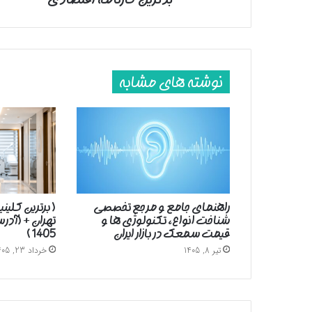
نوشته های مشابه
راهنمای جامع و مرجع تخصصی
( برترین کلین
شناخت انواع، تکنولوژی ها و
تهران + (آد
قیمت سمعک در بازار ایران
1405 )
تیر 8, 1405
خرداد 23, 1405