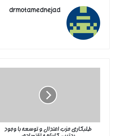
drmotamednejad
طلبکاری
حزب
اعتدال
و
توسعه
با
وجود
بدترین
کارنامه
طلبکاری حزب اعتدال و توسعه با وجود
اقتصادی
بدترین کارنامه اقتصادی