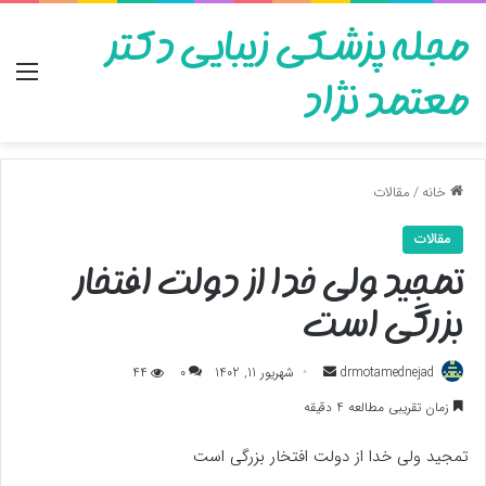
مجله پزشکی زیبایی دکتر
منو
معتمد نژاد
خانه
/
مقالات
مقالات
تمجید ولی خدا از دولت افتخار
بزرگی است
ارسال
drmotamednejad
شهریور 11, 1402
0
44
به
زمان تقریبی مطالعه 4 دقیقه
ایمیل
تمجید ولی خدا از دولت افتخار بزرگی است