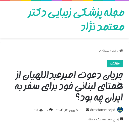
مجله پزشکی زیبایی دکتر
منو
معتمد نژاد
خانه
/
مقالات
مقالات
جریان دعوت امیرعبداللهیان از
همتای لبنانی خود برای سفر به
ایران چه بود؟
ارسال
drmotamednejad
شهریور 14, 1402
0
45
به
زمان مطالعه یک دقیقه
ایمیل