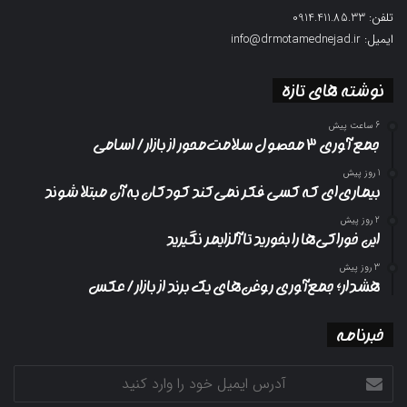
تلفن: 0914.411.85.33
ایمیل: info@drmotamednejad.ir
نوشته های تازه
6 ساعت پیش
جمع آوری ۳ محصول سلامت‌محور از بازار/ اسامی
1 روز پیش
بیماری‌ای که کسی فکر نمی‌کند کودکان به آن مبتلا شوند
2 روز پیش
این خوراکی‌ها را بخورید تا آلزایمر نگیرید
3 روز پیش
هشدار؛ جمع‌آوری روغن‌های یک برند از بازار/ عکس
خبرنامه
آدرس
ایمیل