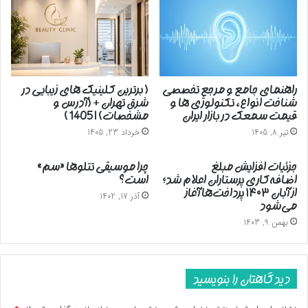
راهنمای جامع و مرجع تخصصی
( برترین کلینیک های زیبایی در
شناخت انواع، تکنولوژی ها و
شرق تهران + (آدرس و
قیمت سمعک در بازار ایران
مشخصات) | 1405 )
تیر 8, 1405
خرداد 23, 1405
جزئیات افزایش مبلغ
چرا موسیقی تتلوها «سم»
اضافه‌کاری پرستاران اعلام شد؛
است؟
از آبان ۱۴۰۳ پرداخت‌ها آغاز
آذر 17, 1402
می‌شود
بهمن 9, 1403
دیدگاهتان را بنویسید