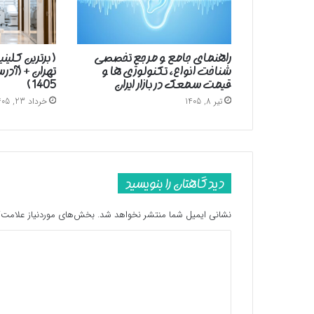
راهنمای جامع و مرجع تخصصی
( برترین کلین
شناخت انواع، تکنولوژی ها و
تهران + (آد
قیمت سمعک در بازار ایران
1405 )
تیر 8, 1405
خرداد 23, 1405
دیدگاهتان را بنویسید
نشانی ایمیل شما منتشر نخواهد شد.
بخش‌های موردنیاز علامت‌گ
د
ی
د
گ