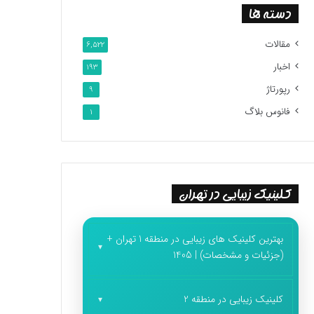
دسته ها
مقالات
6,522
اخبار
193
رپورتاژ
9
فانوس بلاگ
1
کلینیک زیبایی در تهران
بهترین کلینیک های زیبایی در منطقه 1 تهران +
(جزئیات و مشخصات) | 1405
کلینیک زیبایی در منطقه 2