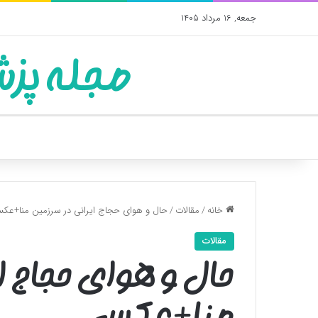
جمعه, 16 مرداد 1405
مجله پزش
خانه
/
مقالات
/
حال و هوای حجاج ایرانی در سرزمین منا+عک
مقالات
حال و هوای حجاج ا
منا+عکس