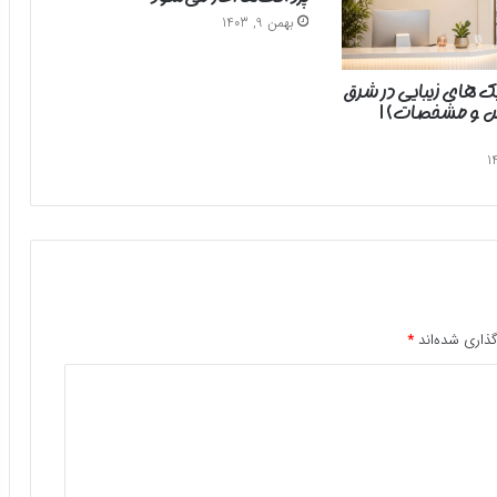
بهمن 9, 1403
یک های زیبایی در شرق
رس و مشخصات) |
ذاری شده‌اند
*