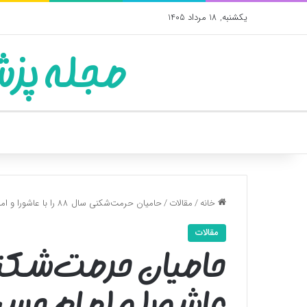
یکشنبه, 18 مرداد 1405
مجله پزش
خانه
/
مقالات
/
حامیان حرمت‌شکنی سال 88 را با عاشورا و امام حسین(ع) چه کار؟
مقالات
عاشورا و امام حسی