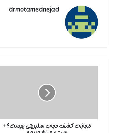
drmotamednejad
مجازات
کشف
حجاب
سلبریتی
چیست؟
+
سند
و
مبلغ
مجازات کشف حجاب سلبریتی چیست؟ +
جریمه
سند و مبلغ جریمه