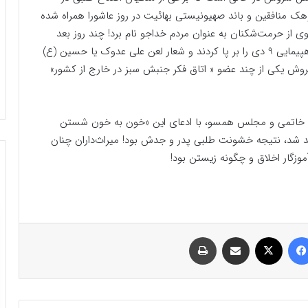
 شکنی اعضای گروهک منافقین و باند صهیونیستی بهائیت در روز عاشورا همراه شده
از حرمت‌شکنان به عنوان مردم خداجو نام برد! چند روز بعد
ملت ایران در اثر انزجار از فتنه گران، حماسه بی سابقه راهپیمایی 9 دی را بر پا کردند و شعار لعن علی عدوک یا حسین (ع)
، سروش یکی از چند عضو « اتاق فکر جنبش سبز در خارج از کشور»
ت خاتمی و مجلس همسو، با ادعای این «خون به خون شستن
ید شد، نتیجه خشونت طلبی پدر و جدش بود! میراث‌داران چنان
موزگار اخلاق و چگونه زیستن بود!
فیسبوک
ایکس
اشتراک گذاری با ایمیل
چاپ