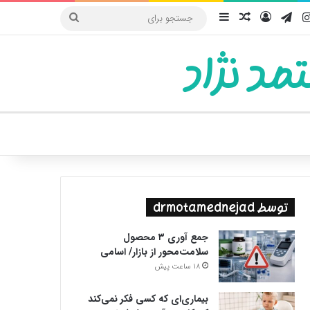
یوب
اینستاگرام
تلگرام
ورود
سایدبار
نوشته تصادفی
جستجو
برای
مد نژاد
ییر پوسته
توسط drmotamednejad
جمع آوری ۳ محصول
سلامت‌محور از بازار/ اسامی
18 ساعت پیش
بیماری‌ای که کسی فکر نمی‌کند