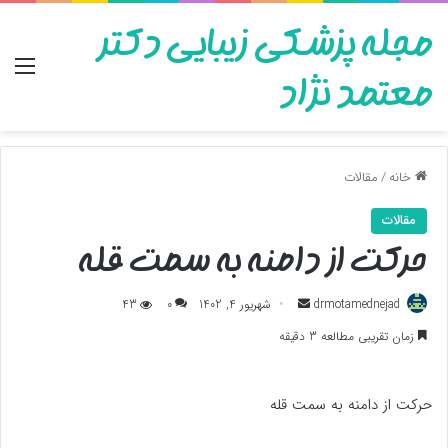
مجله پزشکی زیبایی دکتر
منو
معتمد نژاد
خانه
/
مقالات
مقالات
حرکت از دامنه به سمت قله
ارسال
drmotamednejad
شهریور 4, 1402
0
43
به
زمان تقریبی مطالعه 3 دقیقه
ایمیل
حرکت از دامنه به سمت قله