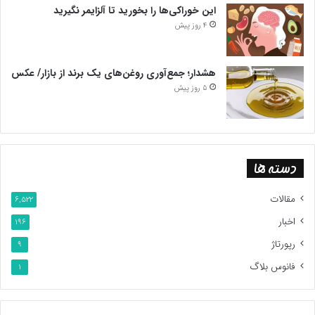
این خوراکی‌ها را بخورید تا آلزایمر نگیرید
4 روز پیش
هشدار؛ جمع‌آوری روغن‌های یک برند از بازار/ عکس
5 روز پیش
دسته ها
مقالات
6,522
اخبار
196
رپورتاژ
9
فانوس بلاگ
1