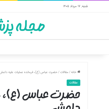
شنبه, 17 مرداد 1405
مجله پزش
خانه
/
مقالات
/
حضرت عباس (ع)، فرمانده عملیات علیه داعش
مقالات
حضرت عباس (ع)، ف
داعش