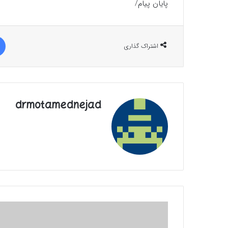
پایان پیام/
اشتراک گذاری
drmotamednejad
خبر
خوب|
همه