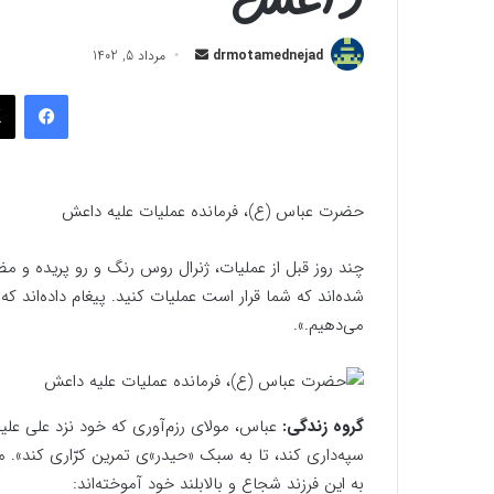
ارسال
drmotamednejad
مرداد 5, 1402
به
فیسب
ایمیل
حضرت عباس (ع)، فرمانده عملیات علیه داعش
چند روز قبل از عملیات، ژنرال روس رنگ و رو پریده و م
شده‌اند که شما قرار است عملیات کنید. پیغام داده‌اند که ب
می‌دهیم.».
گروه زندگی:
عباس، مولای رزم‌آوری که خود نزد علی عل
سپه‌داری کند، تا به سبک «حیدر»ی تمرین کرّاری کند». مو
به این فرزند شجاع و بالابلند خود آموخته‌اند: