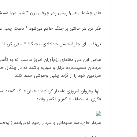
«نور چشمان علی! پیش پدر چرخی بزن * شیرِ من! شمشیر 
فکر کن هر حالتی بر جنگ حاکم می‌شود * دستِ چپ، ع
بی‌نقاب ای جلوهٔ حسن خدادادی، نجنگ! * سعی کن تا 
عباس ابن علی مقتدای رزم‌آوران امروز ماست که به تأسی
مردمان مصیبت‌زده عراق و سوریه باشند که در چنگال خون
سرزمین خود را از گزند چنین وحوشی حفظ کنند.
آنها رهروان امروزی علمدار کربلایند؛ همان‌ها که گفتند 
فکری به مصاف با کفر و تکفیر رفتند.
سردار حاج‌قاسم سلیمانی و سردار رحیم نوعی‌اقدم (ابوح