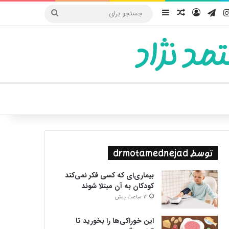
یوب
اینستاگرام
تلگرام
ورود
سایدبار
نوشته تصادفی
جستجو
برای
مد نژاد
ییر پوسته
توسط drmotamednejad
بیماری‌ای که کسی فکر نمی‌کند
کودکان به آن مبتلا شوند
12 ساعت پیش
این خوراکی‌ها را بخورید تا