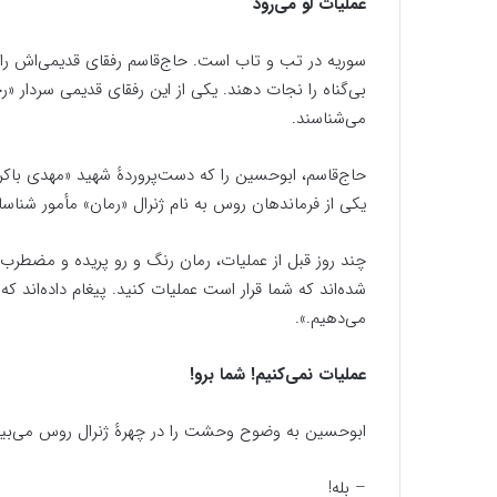
عملیات لو می‌رود
سوریه در تب و تاب است. حاج‌قاسم رفقای قدیمی‌اش را
بی‌گناه را نجات دهند. یکی از این رفقای قدیمی سردار «ر
می‌شناسند.
حاج‌قاسم، ابوحسین را که دست‌پروردهٔ شهید «مهدی باک
یکی از فرماندهان روس به نام ژنرال «رمان» مأمور شناسای
چند روز قبل از عملیات، رمان رنگ و رو پریده و مضطرب 
شده‌اند که شما قرار است عملیات کنید. پیغام داده‌اند که ب
می‌دهیم.».
عملیات نمی‌کنیم! شما برو!
ابوحسین به وضوح وحشت را در چهرهٔ ژنرال روس می‌بیند:
– بله!