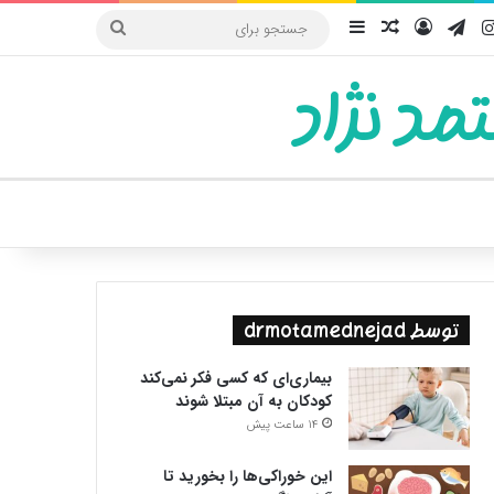
یوب
اینستاگرام
تلگرام
ورود
سایدبار
نوشته تصادفی
جستجو
برای
مد نژاد
ییر پوسته
توسط drmotamednejad
بیماری‌ای که کسی فکر نمی‌کند
کودکان به آن مبتلا شوند
14 ساعت پیش
این خوراکی‌ها را بخورید تا