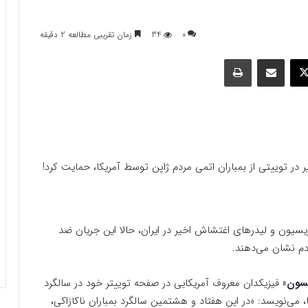
0
34
زمان تقریبی مطالعه 2 دقیقه
وک
ایکس
اشتراک گذاری با ایمیل
چاپ
توییتی از بمباران اتمی مردم ژاپن توسط آمریکا، حمایت کرد!
زیسیون و لیدرهای اغتشاش اخیر در ایران، حالا این جریان ضد
مردم نشان می‌دهند.
یسون»
فیزیکدان معروف آمریکایی در صفحه توییتر خود در سالگرد
 می‌نویسد: «در این هفتاد و هشتمین سالگرد بمباران ناکازاکی،