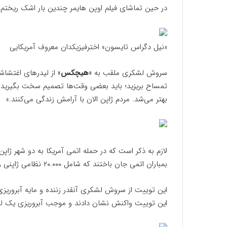
در حین تماشای فیلم اوپن هایمر چندین بار اشک ریختم.
«نیل دگراس تایسون» اخترفیزیکدان معروف آمریکایی
سروش لشکری ملقب به
«هیچکس»
از لیدرهای اغتشاش
تمساح بریزید؛ باید بعضی وقت‌ها تصمیم سخت بگیرید. اگ
بهتر می‌شد. مردم ژاپن الان با آرامش زندگی می‌کنند.»
لازم به ذکر است که در حمله اتمی آمریکا به دو شهر ژاپ
بمباران اتمی جان باختند که شامل ۲۰.۰۰۰ نظامی ژاپنی و بقیه را شهروندان غیرنظامی تشکیل می‌دادند.
این توییت از سروش لشکری آنقدر زننده و مایه آبروریزی 
این توییت واکنش نشان دادند و موجب آبروریزی یک لید