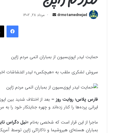
ارسال
drmotamednejad
مرداد 28, 1402
به
فیسب
ایمیل
حمایت لیدر اپوزیسیون از بمباران اتمی مردم ژاپن
سروش لشکری ملقب به «هیچکس» لیدر اغتشاشات اخیر در 
فارس پلاس؛ روایت روز –
بعد از اختلاف شدید بین اپو
ایرانی پرده‌ها را کنار زده‌اند و چهره جنایتکار خود را به 
ماجرا از این قرار است که شخصی به‌نام
«نیل دگراس تا
بمباران هسته‌ای هیروشیما و ناکازاکی ژاپن توسط آمریکا،