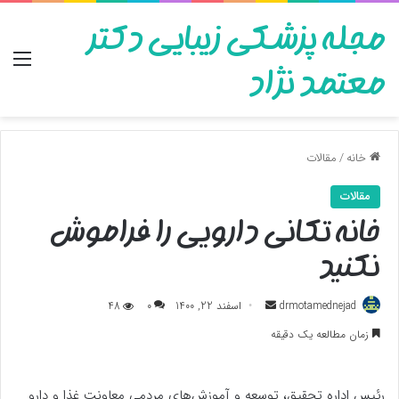
مجله پزشکی زیبایی دکتر
منو
معتمد نژاد
خانه
/
مقالات
مقالات
خانه تکانی دارویی را فراموش
نکنید
ارسال
drmotamednejad
اسفند 22, 1400
0
48
به
زمان مطالعه یک دقیقه
ایمیل
رئیس اداره تحقیق، توسعه و آموزش‌های مردمی معاونت غذا و دارو