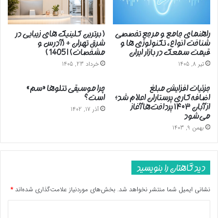
راهنمای جامع و مرجع تخصصی
( برترین کلینیک های زیبایی در
شناخت انواع، تکنولوژی ها و
شرق تهران + (آدرس و
قیمت سمعک در بازار ایران
مشخصات) | 1405 )
تیر 8, 1405
خرداد 23, 1405
جزئیات افزایش مبلغ
چرا موسیقی تتلوها «سم»
اضافه‌کاری پرستاران اعلام شد؛
است؟
از آبان ۱۴۰۳ پرداخت‌ها آغاز
آذر 17, 1402
می‌شود
بهمن 9, 1403
دیدگاهتان را بنویسید
نشانی ایمیل شما منتشر نخواهد شد.
بخش‌های موردنیاز علامت‌گذاری شده‌اند
*
د