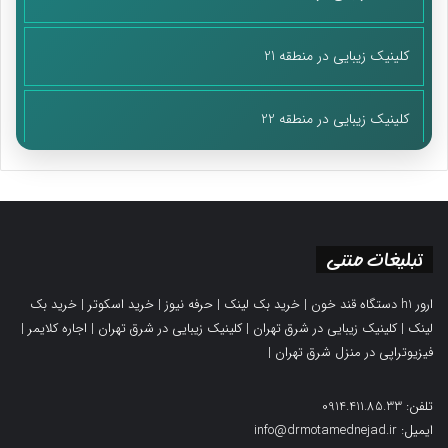
کلینیک زیبایی در منطقه 21
کلینیک زیبایی در منطقه 22
تبلیغات متنی
ارور h1 دستگاه قند خون
|
خرید بک لینک
|
حرفه نیوز
|
خرید اسکوتر
|
خرید بک
لینک
|
کلینیک زیبایی در شرق تهران
|
کلینیک زیبایی در شرق تهران
|
اجاره کلایمر
|
فیزیوتراپی در منزل شرق تهران
|
تلفن: 0914.411.85.33
ایمیل: info@drmotamednejad.ir