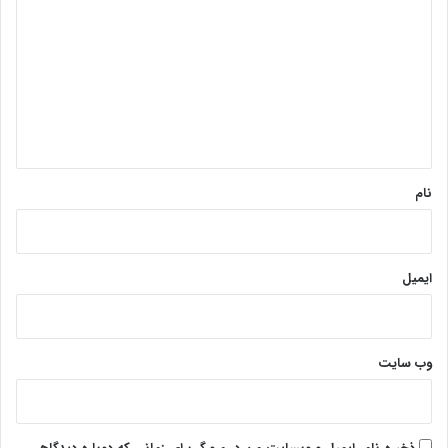
ی
د
گ
ا
ه
*
نام
ایمیل
وب‌ سایت