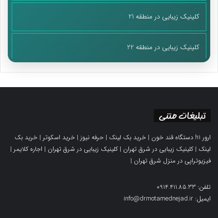
کلینیک زیبایی در منطقه 21
کلینیک زیبایی در منطقه 22
تبلیغات متنی
ارور h1 دستگاه قند خون
|
خرید بک لینک
|
حرفه نیوز
|
خرید اسکوتر
|
خرید بک
لینک
|
کلینیک زیبایی در شرق تهران
|
کلینیک زیبایی در شرق تهران
|
اجاره کلایمر
|
فیزیوتراپی در منزل شرق تهران
|
تلفن: 0914.411.85.33
ایمیل: info@drmotamednejad.ir