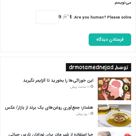
می‌نویسم.
Are you human? Please solve:
توسط drmotamednejad
این خوراکی‌ها را بخورید تا آلزایمر نگیرید
11 ساعت پیش
هشدار؛ جمع‌آوری روغن‌های یک برند از بازار/ عکس
فیلم‌هایی هم در این باره ببینید:
1 روز پیش
چرا استفاده از شیر مادر برای نوزادان نارس حیاتی