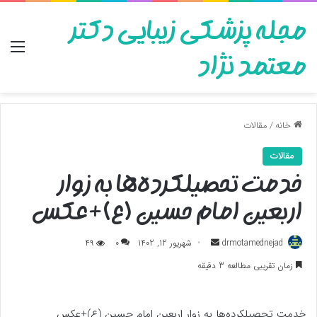
مجله پزشکی زیبایی دکتر
منو
معتمد نژاد
خانه
/
مقالات
مقالات
خدمت تحصیلکرده‌ها به زوار
اربعین امام حسین (ع)+عکس
ارسال
drmotamednejad
شهریور 12, 1402
0
49
به
زمان تقریبی مطالعه 3 دقیقه
ایمیل
خدمت تحصیلکرده‌ها به زوار اربعین امام حسین (ع)+عکس