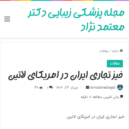
مجله پزشکی زیبایی دکتر
منو
معتمد نژاد
خانه
/
مقالات
مقالات
خیز تجاری ایران در امریکای لاتین
ارسال
drmotamednejad
خرداد 23, 1402
0
39
به
زمان تقریبی مطالعه 8 دقیقه
ایمیل
خیز تجاری ایران در امریکای لاتین