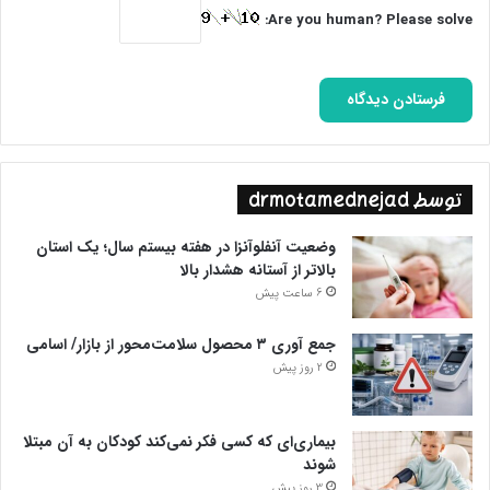
همکاری‌های خود در پیش گرفته‌اند.
Are you human? Please solve:
در جریان سفر اردیبهشت‌ماه سال گذشته جواد اوجی وزیر نفت ایران به
ونزوئلا، قرارداد و تفاهمنامه‌های متعددی در زمینه توسعه و تولید در
میدان‌های نفت و گاز و بهره‌گیری از ظرفیت‌های پالایشگاهی و صدور
خدمات فنی مهندسی به امضا رسید.یکی از این قراردادها، تعمیرات
اساسی و راه‌‌‌اندازی پالایشگاه ال‌پالیتوی ونزوئلا با مبلغ ۱۱۰ میلیون یورو
توسط drmotamednejad
بوده که این قرارداد با هدف تعمیرات اساسی، راه‌‌‌اندازی و تکمیل
ظرفیت عملیاتی یک واحد پالایشگاهی ۱۴۰‌ هزار بشکه‌ای در روز در
وضعیت آنفلوآنزا در هفته بیستم سال؛ یک استان
ونزوئلا به امضا رسیده است.
بالاتر از آستانه هشدار بالا
6 ساعت پیش
ایران با سیاست پالایشگاه‌داری فراسرزمینی و بازارسازی برای نفت خام
خود، تحولی بزرگ در زمینه تجارت نفت خام خود ایجاد کرده است.
جمع آوری ۳ محصول سلامت‌محور از بازار/ اسامی
2 روز پیش
سرمایه‌گذاری ایران در پالایشگاه‌های فراسرزمینی در کنار تسهیل در امور
تجارت نفت برای کشور، روابط سیاسی کشور را با سایر کشورها بشدت
بیماری‌ای که کسی فکر نمی‌کند کودکان به آن مبتلا
مستحکم‌تر خواهد کرد.
شوند
3 روز پیش