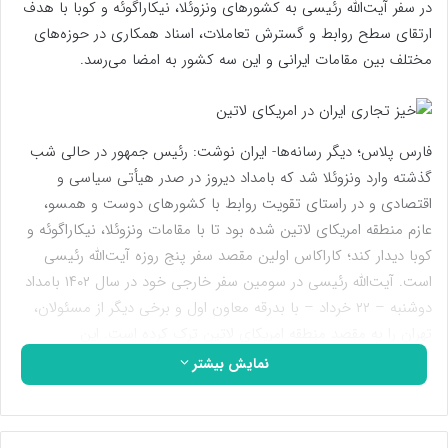
در سفر آیت‌الله رئیسی به کشورهای ونزوئلا، نیکاراگوئه و کوبا با هدف
ارتقای سطح روابط و گسترش تعاملات، اسناد همکاری در حوزه‌های
مختلف بین مقامات ایرانی و این سه کشور به امضا می‌رسد.
فارس پلاس؛ دیگر رسانه‌ها- ایران نوشت: رئیس‌ جمهور در حالی شب
گذشته وارد ونزوئلا شد که بامداد دیروز در صدر هیأتی سیاسی و
اقتصادی و در راستای تقویت روابط با کشورهای دوست و همسو،
عازم منطقه امریکای لاتین شده بود تا با مقامات ونزوئلا، نیکاراگوئه و
کوبا دیدار کند؛ کاراکاس اولین مقصد سفر پنج روزه آیت‌الله رئیسی
است. آیت‌الله رئیسی در سومین سفر خارجی خود در سال ۱۴۰۲ بامداد
دوشنبه – ۲۲ خرداد – با بدرقه معاون اول و برخی دیگر از مسئولان،
تهران را به مقصد منطقه امریکای لاتین ترک کرده است. این
سیزدهمین سفر خارجی آیت‌الله رئیسی در ۲۱ ماه اخیر است. حسین
نمایش بیشتر
امیرعبداللهیان وزیرامور خارجه، غلامحسین اسماعیلی رئیس دفتر رئیس
جمهور، جواد اوجی وزیر نفت، محمدرضا آشتیانی وزیر دفاع و پشتیبانی
نیروهای مسلح، بهرام عین اللهی وزیر بهداشت و محمد جمشیدی