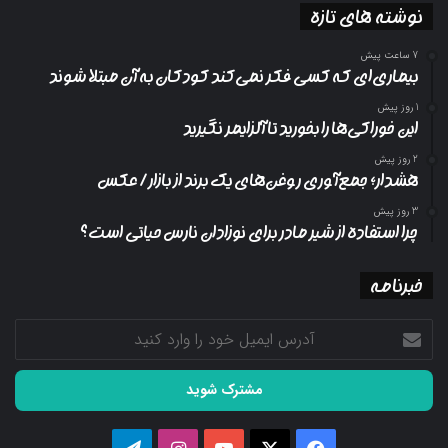
نوشته های تازه
کتاب دانش فنی پایه امور زراعی پایه دهم
7 ساعت پیش
بیماری‌ای که کسی فکر نمی‌کند کودکان به آن مبتلا شوند
1 روز پیش
این خوراکی‌ها را بخورید تا آلزایمر نگیرید
کتاب دانش فنی پایه متالوژی پایه دهم
2 روز پیش
هشدار؛ جمع‌آوری روغن‌های یک برند از بازار/ عکس
کتاب دانش فنی پایه امور دامی پایه دهم
3 روز پیش
چرا استفاده از شیر مادر برای نوزادان نارس حیاتی است؟
پایان پیام/
خبرنامه
آدرس
ایمیل
خود
را
وارد
کنید
فیسبوک
ایکس
یوتیوب
اینستاگرام
تلگرام