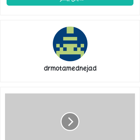
drmotamednejad
بانک
جهانی:
کارآمدی
دولت
ایران
بیشتر
شد