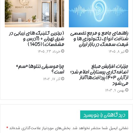
راهنمای جامع و مرجع تخصصی
( برترین کلینیک های زیبایی در
شناخت انواع، تکنولوژی ها و
شرق تهران + (آدرس و
قیمت سمعک در بازار ایران
مشخصات) | 1405 )
تیر 8, 1405
خرداد 23, 1405
جزئیات افزایش مبلغ
چرا موسیقی تتلوها «سم»
اضافه‌کاری پرستاران اعلام شد؛
است؟
از آبان ۱۴۰۳ پرداخت‌ها آغاز
آذر 17, 1402
می‌شود
بهمن 9, 1403
دیدگاهتان را بنویسید
نشانی ایمیل شما منتشر نخواهد شد.
بخش‌های موردنیاز علامت‌گذاری شده‌اند
*