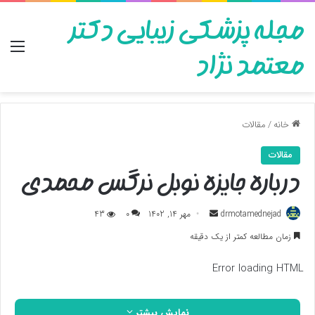
مجله پزشکی زیبایی دکتر
منو
معتمد نژاد
خانه
/
مقالات
مقالات
درباره جایزه نوبل نرگس محمدی
ارسال
drmotamednejad
مهر 14, 1402
0
43
به
زمان مطالعه کمتر از یک دقیقه
ایمیل
Error loading HTML
نمایش بیشتر