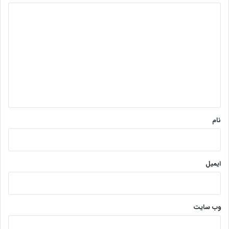
د
ی
د
گ
ا
ه
*
نام
ایمیل
وب‌ سایت