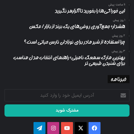
11 ساعت پیش
این خوراکی‌ها را بخورید تا آلزایمر نگیرید
1 روز پیش
هشدار؛ جمع‌آوری روغن‌های یک برند از بازار/ عکس
2 روز پیش
چرا استفاده از شیر مادر برای نوزادان نارس حیاتی است؟
3 روز پیش
بهترین مارک سمعک نامرئی؛ راهنمای انتخاب مدل مناسب
برای شنیدن طبیعی تر
خبرنامه
آدرس
ایمیل
خود
را
وارد
کنید
فیسبوک
ایکس
یوتیوب
اینستاگرام
تلگرام