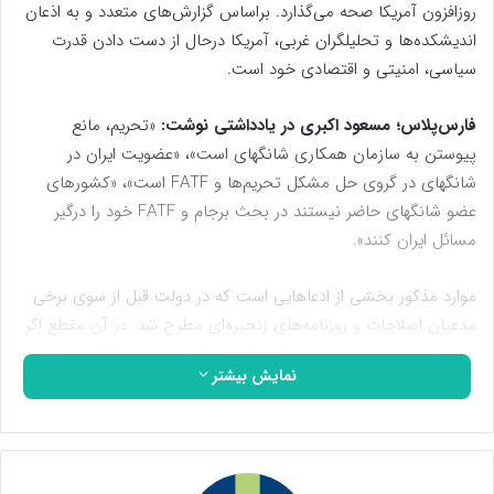
روزافزون آمریکا صحه می‌گذارد. براساس گزارش‌های متعدد و به اذعان
‌اندیشکده‌ها و تحلیلگران غربی، آمریکا درحال از دست دادن قدرت
سیاسی، امنیتی و اقتصادی خود است.
فارس‌پلاس؛ مسعود اکبری در یادداشتی نوشت:
«تحریم، مانع
پیوستن به سازمان همکاری ‌شانگهای است»، «عضویت ایران در‌
شانگهای در گروی حل مشکل تحریم‌ها و FATF است»، «کشورهای
عضو‌ شانگهای حاضر نیستند در بحث برجام و FATF خود را درگیر
مسائل ایران کنند».
موارد مذکور بخشی از ادعاهایی است که در دولت قبل از سوی برخی
مدعیان اصلاحات و روزنامه‌های زنجیره‌ای مطرح شد. در آن مقطع اگر
شخص یا رسانه‌ای به این قبیل ادعاها اعتراض می‌کرد، بلافاصله
نمایش بیشتر
برچسب «کاسب تحریم» و «بی‌سواد» و «تندرو» و…
به او زده شده و آماج توهین و تخریب قرار می‌گرفت.
امروز بیست و سومین نشست سران سازمان اقتصادی ‌شانگهای به