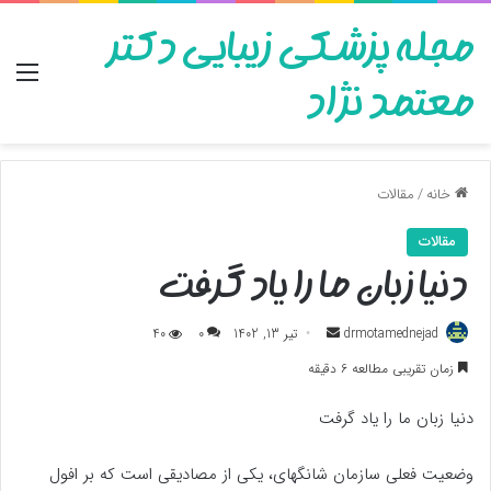
مجله پزشکی زیبایی دکتر
منو
معتمد نژاد
خانه
/
مقالات
مقالات
دنیا زبان ما را یاد گرفت
ارسال
drmotamednejad
تیر 13, 1402
0
40
به
زمان تقریبی مطالعه 6 دقیقه
ایمیل
دنیا زبان ما را یاد گرفت
وضعیت فعلی سازمان ‌شانگهای، یکی از مصادیقی است که بر افول