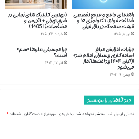
آزاده ۸ سال دفاع مقدس ادامه داد: درخواست قرآن و کتاب برای اسرا
کردیم که مخالفت شد و در نهایت به این نتیجه رسیدیم کارتن پودر
راهنمای جامع و مرجع تخصصی
( بهترین کلینیک های زیبایی در
لباس‌شویی را خیس و ورق‌ورق کرده و سپس خشک کنیم و با مدادی
شناخت انواع، تکنولوژی ها و
شرق تهران + (آدرس و
قیمت سمعک در بازار ایران
مشخصات) | 1405 )
که به‌سختی فراهم شد هر فرد قسمتی از قرآنی را که حفظ بود بر روی
تیر 8, 1405
خرداد 23, 1405
برگه می‌نوشت و بین اسرا توزیع می‌شد تا خوانده شود.
جزئیات افزایش مبلغ
چرا موسیقی تتلوها «سم»
عاملان کتابت قرآن شناسایی و به استخبارات منتقل شدند
اضافه‌کاری پرستاران اعلام شد؛
است؟
از آبان ۱۴۰۳ پرداخت‌ها آغاز
آذر 17, 1402
می‌شود
وی عنوان می‌کند: تا مدتی هر کسی می‌خواست قرآن بخواند برگه‌ای را
جابه‌جا می‌کردند و مطالعه آیات شریفه به این صورت انجام می‌شد،
بهمن 9, 1403
پس از مدتی مسؤولان رژیم بعث متوجه شدند و به اردوگاه آمدند و
عاملان این کار را هم شناسایی کردند و حدود ۱۵ نفر از افرادی که در این
کار نقش داشتند به استخبارات منتقل کردند.
دیدگاهتان را بنویسید
نشانی ایمیل شما منتشر نخواهد شد.
بخش‌های موردنیاز علامت‌گذاری شده‌اند
*
ذیل بیرق قرآن بعثی‌ها را شکست خواهیم داد
د
ابراهیمی انتقال به استخبارات را اینگونه بیان می‌کند در استخبارات ۱۵
ی
نفر را به دو گروه تقسیم می‌کنند و دستور می‌دهند تا یکدیگر را بزنند