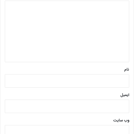
د
ی
د
گ
ا
ه
*
نام
ایمیل
وب‌ سایت