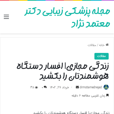
مجله پزشکی زیبایی دکتر
منو
معتمد نژاد
خانه
/
مقالات
مقالات
زندگی مجازی| افسار دستگاه
هوشمندتان را بکشید
ارسال
drmotamednejad
خرداد 27, 1402
0
38
به
زمان تقریبی مطالعه 6 دقیقه
ایمیل
زندگی مجازی| افسار دستگاه هوشمندتان را بکشید