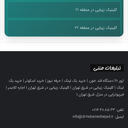
کلینیک زیبایی در منطقه 21
کلینیک زیبایی در منطقه 22
تبلیغات متنی
ارور h1 دستگاه قند خون
|
خرید بک لینک
|
حرفه نیوز
|
خرید اسکوتر
|
خرید بک
لینک
|
کلینیک زیبایی در شرق تهران
|
کلینیک زیبایی در شرق تهران
|
اجاره کلایمر
|
فیزیوتراپی در منزل شرق تهران
|
تلفن: 0914.411.85.33
ایمیل: info@drmotamednejad.ir