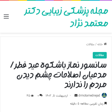
مجله پزشکی زیبایی دکتر
منو
معتمد نژاد
خانه
/
مقالات
مقالات
سانسور نماز باشکوه عید فطر/
مدعیان اصلاحات چشم دیدن
مردم را ندارند
ارسال
drmotamednejad
اردیبهشت 5, 1402
0
45
به
زمان تقریبی مطالعه 5 دقیقه
ایمیل