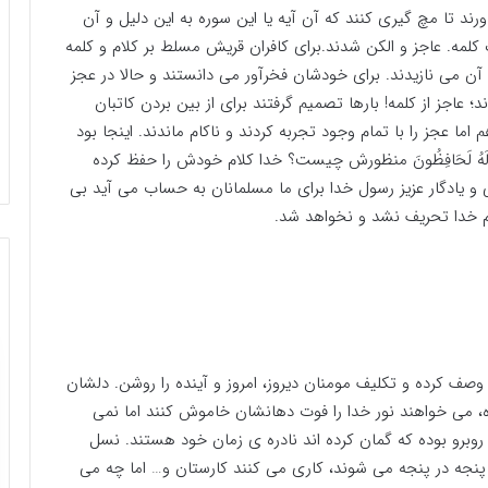
اورند تا مچ گیری کنند که آن آیه یا این سوره به این دلیل و آن
کلمه. عاجز و الکن شدند.برای کافران قریش مسلط بر کلام و کلمه
آن می نازیدند. برای خودشان فخرآور می دانستند و حالا در عجز
؛ عاجز از کلمه! بارها تصمیم گرفتند برای از بین بردن کاتبان
ما عجز را با تمام وجود تجربه کردند و ناکام ماندند. اینجا بود
رَ وَإِنَّا لَهُ لَحَافِظُونَ منظورش چیست؟ خدا کلام خودش را حفظ کرده
 و یادگار عزیز رسول خدا برای ما مسلمانان به حساب می آید بی
م خدا تحریف نشد و نخواهد شد.
وصف کرده و تکلیف مومنان دیروز، امروز و آینده را روشن. دلشان
، می خواهند نور خدا را فوت دهانشان خاموش کنند اما نمی
وبرو بوده که گمان کرده اند نادره ی زمان خود هستند. نسل
ا پنجه در پنجه می شوند، کاری می کنند کارستان و… اما چه می