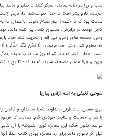
شب و روز در خانه بمانند، تمرکز کنند تا نظیر و مانند بی
حجت، کلام بشر است نه خدا! نتوانستند اما؛ دریغ از یک 
سخت بود که با «کلمه» خلع صلاح شوند. با همان که به 
کامل بودند در برابرش. مدعیان کلمه، بی کلمه مانده بودند
وحی، نسخه های وحی، نبی الله و تحریف کلام خدا، بازهم ا
که معلوم شد، وقتی خدا فرموده: إِنَّا نَحْنُ نَزَّلْنَا الذِّکْ
است. همان کلام که ذکر شبانه روز ما، کتاب سبک زندگی
چون و چرا! همان مصحف شریف که به گواه تاریخ و کلا
شوخی کثیفی به اسم آزادی بیان!
توی همین آیات قرآن، خداوند یکجا معاندان و کافران را 
را هم به حمایت و عنایت خودش گرم. همانجا که فرموده
توانند. بدون شک، این معجزه قوی، همیشه با آن هایی ر
قبل اگر ناتوان ماند برای رد معجزه بودن کتاب خدا، آنه