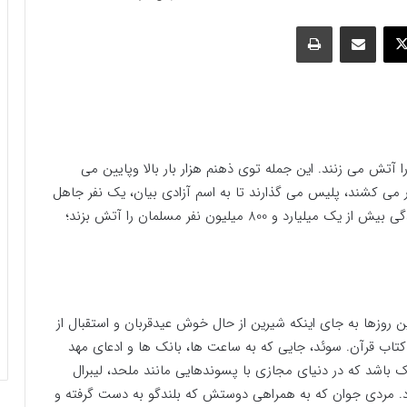
وک
ایکس
اشتراک گذاری با ایمیل
چاپ
آتش می زنند. این جمله توی ذهنم هزار بار بالا وپایین می
ار می کشند، پلیس می گذارند تا به اسم آزادی بیان، یک نفر جاهل
در عصر به اصطلاح و به ادعا گفتگوی تمدن ها کتاب زندگی بیش از یک میلیارد و 800 میلیون نفر مسلمان را آتش بزند؛
 روزها به جای اینکه شیرین از حال خوش عیدقربان و استقبال از
کتاب قرآن. سوئد، جایی که به ساعت ها، بانک ها و ادعای مهد
باشد که در دنیای مجازی با پسوندهایی مانند ملحد، لیبرال
د. مردی جوان که به همراهی دوستش که بلندگو به دست گرفته و