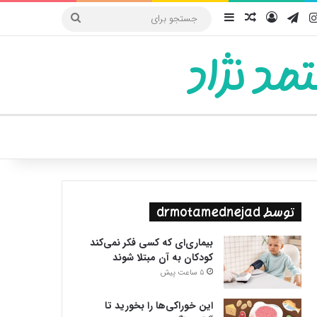
یوب
اینستاگرام
تلگرام
ورود
سایدبار
نوشته تصادفی
جستجو
برای
مد نژاد
ییر پوسته
توسط drmotamednejad
بیماری‌ای که کسی فکر نمی‌کند
کودکان به آن مبتلا شوند
5 ساعت پیش
این خوراکی‌ها را بخورید تا