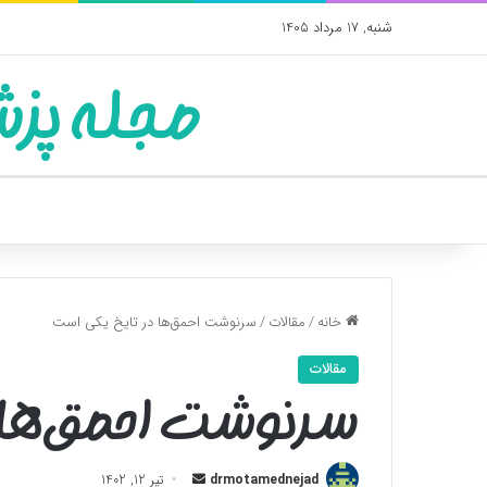
شنبه, 17 مرداد 1405
مجله پزش
خانه
/
مقالات
/
سرنوشت احمق‌ها در تایخ یکی است
مقالات
سرنوشت احمق‌ها د
ارسال
drmotamednejad
تیر 12, 1402