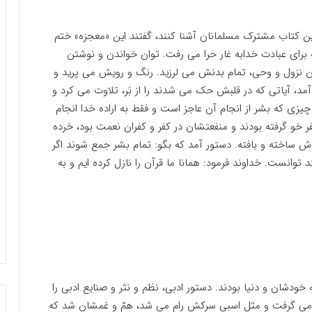
 این کتاب مشترک مسلمانان آشنا کنند، گفتند این «معجزه» ختم
ه برای عبادت خدابه غار حرا می رفت. توان خواندن و نوشتن
این نزول و وحی، تمام بدنش می لرزید. رنگ و رویش می پرید و
مد، آیاتی که در قلبش حک می شدند را از بَر، تلاوت می کرد و
زی که بشر از انجام آن عاجز است و فقط به اراده خدا انجام
 خو گرفته بودند و منفعتشان در کفر و کفران نعمت بود، خرده
دش ساخته و بافته. دستور آمد که بگو: تمام بشر جمع شوند اگر
د توانست. خداوند فرمود: همانا ما قرآن را نازل کرده ایم و به
 خودشان و دنیا بودند. دستور ادبی، نظم و نثر و صنایع ادبی را
می گرفت و مثل اسبی سرکش رام می شد، همّ و غمشان شد که