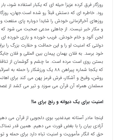
روزگار فرق کرده عزیز! حیله ای که یکبار استفاده شود، ب
رود. خاطره ای که دستش قبلاً رو شده است.جهان، روزگار ع
روزهای آخرالزمانی خودش را شاید! دوباره پای منفعت و ت
و مکار خبر نیست. از جاهلی مدعی صحبت می شود که ب
لجن آلود و خام خودش. فریب خورده و بازی خورده ای
دولتی که امنیت او را و این حماقت و حقارت بزرگ را 
خود برسد. به فلان بهمان پیمان بین المللی و فلان جای
بستن روی است مرده است. ما چشم و گوشمان از تناقض
که یکجا شماره پیراهن 88 یک ورزشکار 
روشن، وقیح و آشکار، فرش قرمز پهن می کند برای اهان
مسلمان همراه آن قرآن می سوزد و تیر می کشد از غصه. ا
امنیت برای یک دیوانه و رنج برای ما!
اینجا مادر آستانه عیدغدیر، بوی دلجویی از قرآن می د
آزادی بیان را با بغض قورت می دهیم. همین قدر نمنا
حق که انگار مأموریت و امنیت تباه دارد برای حمله و ت