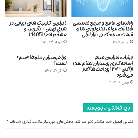
من
نیستی
راهنمای جامع و مرجع تخصصی
( برترین کلینیک های زیبایی در
شناخت انواع، تکنولوژی ها و
شرق تهران + (آدرس و
قیمت سمعک در بازار ایران
مشخصات) | 1405 )
تیر 8, 1405
خرداد 23, 1405
جزئیات افزایش مبلغ
چرا موسیقی تتلوها «سم»
اضافه‌کاری پرستاران اعلام شد؛
است؟
از آبان ۱۴۰۳ پرداخت‌ها آغاز
آذر 17, 1402
می‌شود
بهمن 9, 1403
دیدگاهتان را بنویسید
نشانی ایمیل شما منتشر نخواهد شد.
بخش‌های موردنیاز علامت‌گذاری شده‌اند
*
د