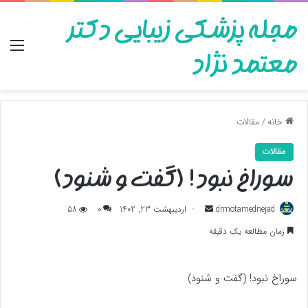
مجله پزشکی زیبایی دکتر
منو
معتمد نژاد
خانه
/
مقالات
مقالات
سوراخ نبود! (گفت و شنود)
ارسال
drmotamednejad
اردیبهشت 23, 1402
0
58
به
زمان مطالعه یک دقیقه
ایمیل
سوراخ نبود! (گفت و شنود)