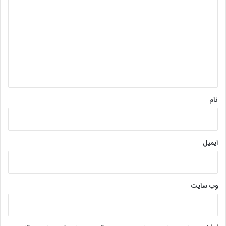
ی
د
گ
ا
ه
*
نام
ایمیل
وب‌ سایت