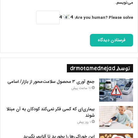
می‌نویسم.
می‌کنند و دم از آزادی مردم ایران می‌زنند که با دشمنان و حامیان
تحریم ایران جلسه می‌گذارند و از تحریم ایران حمایت می‌کنند.
Are you human? Please solve:
دیدار رضا پهلوی با نتانیاهو
دیدار مسیح علینژاد با مکرون
توسط drmotamednejad
جمع آوری ۳ محصول سلامت‌محور از بازار/ اسامی
دیدار نازنین بنیادی با بلینکن و راب مالی
11 ساعت پیش
دیدار علی کریمی با رئیس جمهور آلمان
بیماری‌ای که کسی فکر نمی‌کند کودکان به آن مبتلا
شوند
ضدانقلابِ تجزیه طلب
1 روز پیش
این خوراکی‌ها را بخورید تا آلزایمر نگیرید