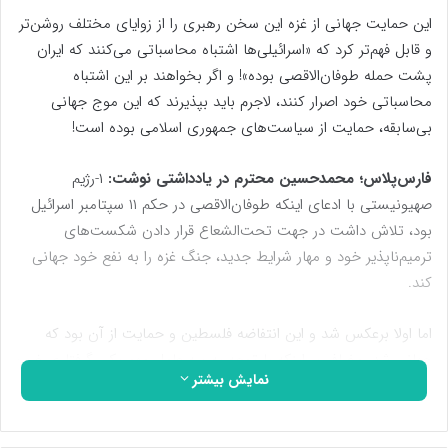
این حمایت جهانی از غزه این سخن رهبری را از زوایای مختلف روشن‌تر
و قابل فهم‌تر کرد که «اسرائیلی‌ها اشتباه محاسباتی می‌کنند که ایران
پشت حمله طوفان‌الاقصی بوده»! و اگر بخواهند بر این اشتباه
محاسباتی خود اصرار کنند‌، لاجرم باید بپذیرند که این موج جهانی
بی‌سابقه، حمایت از سیاست‌های جمهوری اسلامی بوده است!
فارس‌پلاس؛ محمدحسین محترم در یادداشتی نوشت:
۱-رژیم
صهیونیستی با ادعای اینکه طوفان‌الاقصی در حکم ۱۱ سپتامبر اسرائیل
بود، تلاش داشت در جهت تحت‌الشعاع قرار دادن شکست‌های
ترمیم‌ناپذیر خود و مهار شرایط جدید، جنگ غزه را به نفع خود جهانی
کند.
اما اولا برعکس شد و این انتفاضه فلسطین و حمایت از آن بود که
جهانی شد. مضاف بر اینکه با توجه به سه عامل مهم یکی گرفتاری غرب
نمایش بیشتر
و ناتو در جنگ اوکراین و دیگری وجود سدّ محکمی در مقابل
سیاست‌های تجاوزگرانه آنها در منطقه به نام جمهوری اسلامی، و سوم
همگرایی تهران – مسکو – پکن، آمریکا توان ورود به جنگی با