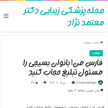
مجله پزشکی زیبایی دکتر
منو
معتمد نژاد
خانه
/
مقالات
مقالات
فارس من| بانوان بسیجی را
مسئول تبلیغ حجاب کنید
ارسال
drmotamednejad
مرداد 2, 1402
0
39
به
زمان تقریبی مطالعه 3 دقیقه
ایمیل
فارس من| بانوان بسیجی را مسئول تبلیغ حجاب کنید