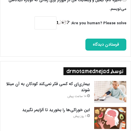
ذخیره نام، ایمیل و وبسایت من در مرورگر برای زمانی که دوباره دیدگاهی
می‌نویسم.
Are you human? Please solve:
توسط drmotamednejad
بیماری‌ای که کسی فکر نمی‌کند کودکان به آن مبتلا
شوند
10 ساعت پیش
این خوراکی‌ها را بخورید تا آلزایمر نگیرید
1 روز پیش