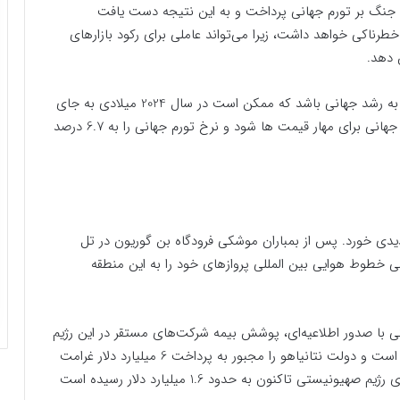
وه جنگ بر تورم جهانی پرداخت و به این نتیجه دست یافت
طرناکی خواهد داشت، زیرا می‌تواند عاملی برای رکود بازارهای
همچنین ورود ایران به جنگ غزه می‌تواند ضربه ای قوی به رشد جهانی باشد که ممکن است در سال 2024 میلادی به جای
2.7 درصد به 1.7 درصد کاهش یابد و مانع از تلاش های جهانی برای مهار قیمت ها شود و نرخ تورم جهانی را به 6.7 درصد
 خورد. پس از بمباران موشکی فرودگاه بن گوریون در تل
مامی خطوط هوایی بین المللی پروازهای خود را به این منطقه
 با صدور اطلاعیه‌ای، پوشش بیمه شرکت‌های مستقر در این رژیم
را لغو کردند که برخی از لغو‌ها در حال حاضر اجرایی شده است و دولت نتانیاهو را مجبور به پرداخت 6 میلیارد دلار غرامت
کرد که هزینه هنگفتی است. خسارت‌های بخش هوانوردی رژیم صهیونیستی تاکنون به حدود 1.6 میلیارد دلار رسیده است