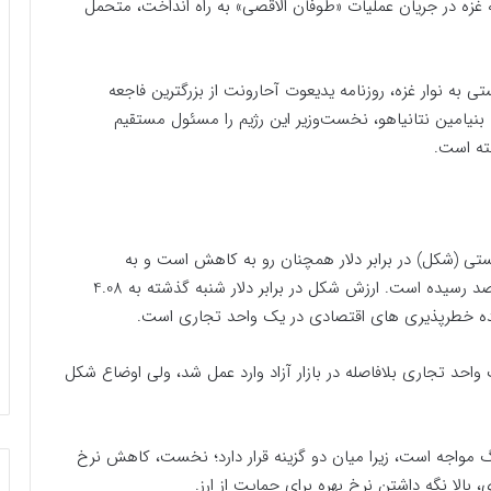
 غزه در جریان عملیات «طوفان الاقصی» به راه انداخت، متحمل
 به نوار غزه، روزنامه یدیعوت آحارونت از بزرگترین فاجعه
نیامین نتانیاهو، نخست‌وزیر این رژیم را مسئول مستقیم
ته است.
تی (شکل) در برابر دلار همچنان رو به کاهش است و به
پایین‌ترین سطح خود از سال 2012 میلادی، یعنی پنج درصد رسیده است. ارزش شکل در برابر دلار شنبه گذشته به 4.08
نده خطرپذیری های اقتصادی در یک واحد تجاری است.
واحد تجاری بلافاصله در بازار آزاد وارد عمل شد، ولی اوضاع شکل
گ مواجه است، زیرا میان دو گزینه قرار دارد؛ نخست، کاهش نرخ
بالا نگه داشتن نرخ بهره برای حمایت از ارز.