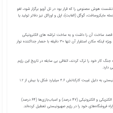
 نشست هوش مصنوعی را که قرار بود در تل آویو برگزار شود، لغو
 مایکروسافت، گوگل (الفابت)، اپل و اوراکل نیز دفاتر تولید یا
ینتل با هزینه 25 میلیارد دلاری قصد ساخت آن را داشت و به ساخت تراشه های الکترونیکی
اختصاص داده شده است، در هاله‌ای از ابهام قرار دارد، به ویژه اینکه مکان استقرار آن تنها 30 دقیقه با حصار جداکننده نوار
 پس از اعزام به جنگ کار خود را ترک کردند، اتفاقی بی سابقه در تاریخ این رژیم
 دارد.
به گزارش روزنامه معاریو، از ابتدای جنگ بازار رژیم صهیونیستی به دلیل غیبت کارکنانش 4.6 میلیارد شکل یا بیش از 1.2
کار در کارخانه‌های پوشاک (۸۰ درصد)، کارخانه‌های لوازم الکتریکی و الکترونیکی (۴۷ درصد) و اسباب‌بازی‌ها (۶۴ درصد)
» فروشگاه‌های خود را در رژیم صهیونیستی تعطیل کرده‌اند.