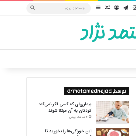
یوب
اینستاگرام
تلگرام
ورود
سایدبار
نوشته تصادفی
جستجو
برای
مد نژاد
ییر پوسته
توسط drmotamednejad
بیماری‌ای که کسی فکر نمی‌کند
کودکان به آن مبتلا شوند
4 ساعت پیش
این خوراکی‌ها را بخورید تا