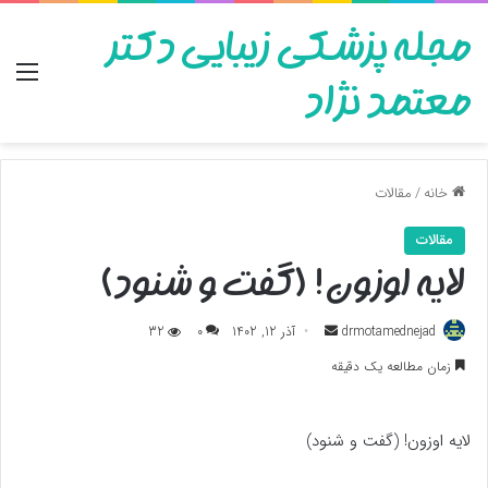
مجله پزشکی زیبایی دکتر
منو
معتمد نژاد
خانه
/
مقالات
مقالات
لایه اوزون! (گفت و شنود)
ارسال
drmotamednejad
آذر 12, 1402
0
32
به
زمان مطالعه یک دقیقه
ایمیل
لایه اوزون! (گفت و شنود)