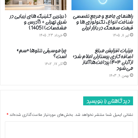
راهنمای جامع و مرجع تخصصی
( برترین کلینیک های زیبایی در
شناخت انواع، تکنولوژی ها و
شرق تهران + (آدرس و
قیمت سمعک در بازار ایران
مشخصات) | 1405 )
تیر 8, 1405
خرداد 23, 1405
جزئیات افزایش مبلغ
چرا موسیقی تتلوها «سم»
اضافه‌کاری پرستاران اعلام شد؛
است؟
از آبان ۱۴۰۳ پرداخت‌ها آغاز
آذر 17, 1402
می‌شود
بهمن 9, 1403
دیدگاهتان را بنویسید
نشانی ایمیل شما منتشر نخواهد شد.
بخش‌های موردنیاز علامت‌گذاری شده‌اند
*
د
ی