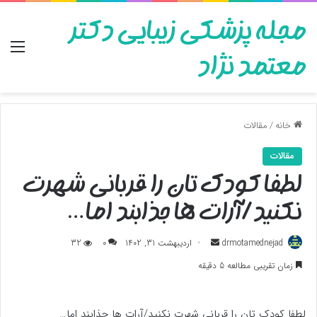
مجله پزشکی زیبایی دکتر
منو
معتمد نژاد
خانه
/
مقالات
مقالات
لطفا کودک تان را قربانی شهرت
نکنید/آرات ها جذابند اما…
ارسال
drmotamednejad
اردیبهشت 31, 1402
0
32
به
زمان تقریبی مطالعه 5 دقیقه
ایمیل
لطفا کودک تان را قربانی شهرت نکنید/آرات ها جذابند اما…