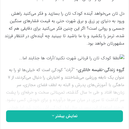
دل تان می‌خواهد آینده کودک تان را بسازید و فکر می‌کنید راهش
ورود به دنیای پر زرق و برق شهرت حتی به قیمت فشارهای سنگین
جسمی و روانی است؟ اگر این چنین فکر می‌کنید برای دقایقی هم که
شده، ترمز را بکشید و با ما باشید تا ببینید چه آینده‌ای در انتظار فرزند
مشهورتان خواهد بود.
گروه زندگی-
نفیسه خانلری-
"آرات" کودکی است که خیلی‌ها او را به
عنوان یک نابغه ورزشی می‌شناختند و اخبارش را دنبال می‌کردند، از ۷
ماهگی با آموزش‌های پدرش و البته به لطف فضای مجازی، سر
زبان‌ها افتاد و طی ۱۰ سال گذشته، تمریناتی سخت و حرفه‌ای را پشت
سر گذاشت تا سری در میان سرها درآورده و برای خودش کسی بشود.
هرچند استعداد این پسر در سال اول کودکی اش زبانزد شد اما همان
موقع هم از نظر سلامت جسمانی و روانی آرات، انتقاداتی متوجه
نمایش بیشتر
پدرش بود و حتی خیلی‌ها پدر آرات را متهم به کسب شهرت و