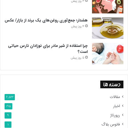
3 روز پیش
هشدار؛ جمع‌آوری روغن‌های یک برند از بازار/ عکس
4 روز پیش
چرا استفاده از شیر مادر برای نوزادان نارس حیاتی
است؟
5 روز پیش
دسته ها
مقالات
6,522
اخبار
195
رپورتاژ
9
فانوس بلاگ
1