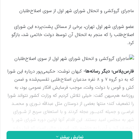
ماجرای گروکشی و انحلال شورای شهر اول از سوی اصلاح‌طلبان
عضو شورای شهر اول تهران، برخی از مسائل پشت‌پرده این شورای
اصلاح‌طلب را که منجر به انحلال آن توسط دولت خاتمی شد، بازگو
کرد.
فارس‌پلاس؛ دیگر رسانه‌ها-
کیهان نوشت: حکیمی‌پور درباره این شورا
که به دو گروه 7 و 8 نفره مدعیان اصلاح‌طلبی تقسیم‌شده و ضمن
کش و قوس با دولت وقت، موجب فرسایش افکار عمومی بود، به
روزنامه هم‌میهن گفت: خیلی تلاش کردیم که وزارت کشور نتواند شورا
را تضعیف کند؛ منتها بعضی از دوستان مثل عبدالله نـوری و محمـد
غرضـی و جمیله کدیــور عجله کردند و با استعفای سریع از شـورای
شهر به مجلس امید بستند. این اقدام آنها اولین دوره شورای شهر را
تضعیف کرد و آن را به حاشیه راند. این در حالی است که قول داده
بودیم همه‌مان در شورای شهر بمانیم.
نمایش بیشتر