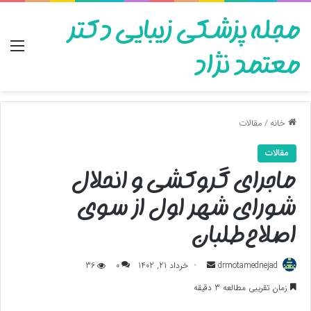
مجله پزشکی زیبایی دکتر
منو
معتمد نژاد
خانه
/
مقالات
مقالات
ماجرای گروکشی و انحلال
شورای شهر اول از سوی
اصلاح‌طلبان
ارسال
drmotamednejad
خرداد 21, 1402
0
36
به
زمان تقریبی مطالعه 3 دقیقه
ایمیل