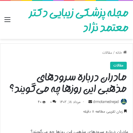
مجله پزشکی زیبایی دکتر
منو
معتمد نژاد
خانه
/
مقالات
مقالات
مادران درباره سرودهای
مذهبی این روزها چه می‌گویند؟
ارسال
drmotamednejad
مرداد 18, 1402
0
40
به
زمان تقریبی مطالعه 8 دقیقه
ایمیل
مادران درباره سرودهای مذهبی این روزها چه می‌گویند؟