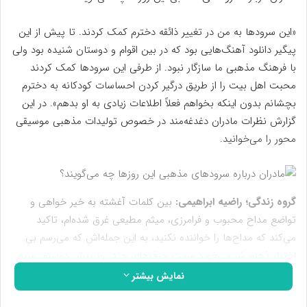
«این سرودها به من در تغییر ذائقه‌ دخترم کمک کردند. تا پیش از این
پیگیر دانلود آهنگ‌هایی بود که در بین اقوام و دوستان شنیده بود ولی
با فرهنگ مذهبی ما سازگار نبود. از طرفی این سرودها کمک کردند
محبت اهل بیت را از طریق درگیر کردن احساسات کودکانه به دخترم
بچشانم بدون اینکه بخواهم فعلاً اطلاعات زیادی به او بدهم». در این
گزارش نظرات مادران دغدغه‌مند در خصوص تولیدات مذهبی موسیقی
محور را می‌خوانید.
گروه زندگی؛ راضیه ابراهیمی:
بین کلمات آغشته به خیر خواهی و
تواضع مداح محبوب و فرامرزی، میثم مطیعی غرق شده‌ام، تاکید
می‌کند که مداح‌ها را خواننده نکنید، به این جمله‌اش که می‌رسم بی
اختیار ذهنم سُر می‌خورد سمت حرف‌های چند روز پیش دوستم. مریم
می‌گفت: «به حال و هوای دهه کرامت پارسال که فکر می‌کنم می‌بینم
نمایش بیشتر
اصلاً قابل مقایسه با حال و هوای امسال دخترم نبود، سرودهایی که