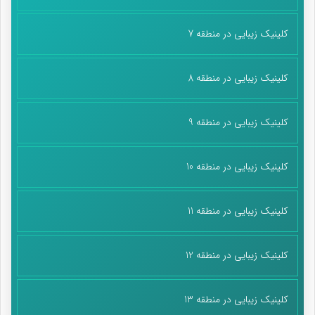
میخونه «عهد می‌بندم که میمونم پای کار این نظام» در هر صورت به
نظرم اتفاق خوبی برایش افتاده است.
کلینیک زیبایی در منطقه 7
در آخر هم این را عرض کنم که حتی قبلاً هم رهبری در مورد سرود و
تاثیراتش تاکیداتی داشتند. بیانات رهبری در دیدار شاعران در خرداد ۹۵
کلینیک زیبایی در منطقه 8
نمونه‌ای از آن‌هاست: [خدا رحمت کند شهید مجید حدّاد عادل را -برادر
آقای دکتر حدّاد عادل خودمان- که در اوایل سال ۶۰ این را به من
کلینیک زیبایی در منطقه 9
می‌گفت؛ می‌گفت وقتی در سال ۵۹، سنندج از دست ضدّ انقلاب آزاد
شد -دست ضدّ انقلاب بود، مسلّط بودند؛ نیروهای ما فقط در پادگان
محصور و محدود بودند- مردم خوشحال شدند و به خیابان‌ها آمده
کلینیک زیبایی در منطقه 10
بودند؛ سنندج قبل از اینکه آزاد بشود، خیابان‌ها محصور بود، تهدید
بود، دائم صدای گلوله از آنجا می‌آمد، بعد که ضدّ انقلاب را از آنجا
کلینیک زیبایی در منطقه 11
بیرون کردند، سنندج شد یک شهر عادی. خب، سنندج شهر قشنگ و
مطلوبی هم هست؛ آن‌هایی که دیده‌اند، می‌دانند؛ شهر خواستنی و
زیبایی است. ایشان می‌گفت که دیدم یکی از این آبمیوه‌گیری‌ها یک
کلینیک زیبایی در منطقه 12
بساط آبمیوه‌گیری کنار خیابان راه انداخته؛ این جوانها هم آمدند
ایستادند و منتظر نوبتند که او آبمیوه بگیرد و بدهد به اینها. او
کلینیک زیبایی در منطقه 13
همین‌طور که هویج را می‌گذارد در ماشین آبمیوه‌گیری و دسته را فشار