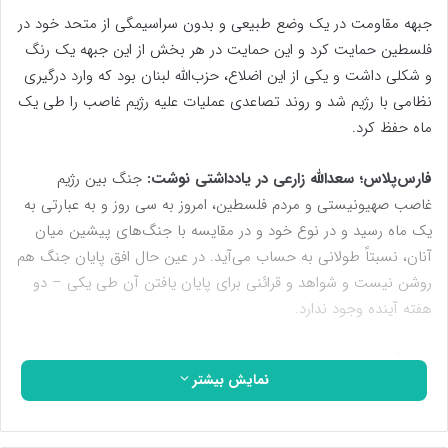
جبهه مقاومت در یک وضع طبیعی و بدون سراسیمگی از متحد خود در
فلسطین حمایت کرد و این حمایت در هر بخش از این جبهه یک رنگ
و شکلی داشت و یکی از این اضلاع، حزب‌الله لبنان بود که وارد درگیری
نظامی با رژیم شد و روند تصاعدی عملیات علیه رژیم غاصب را طی یک
ماه حفظ کرد.
فارس‌پلاس؛ سعدالله زارعی در یادداشتی نوشت:
جنگ بین رژیم
غاصب صهیونیستی و مردم فلسطین، امروز به سی روز و به عبارتی به
یک ماه رسید و در نوع خود و در مقایسه با جنگ‌های پیشین میان
آنان، نسبتاً طولانی به حساب می‌آید. در عین حال افق پایان جنگ هم
روشن نیست و شواهد و قرائنی برای پایان یافتن آن طی یکی – دو
هفته آینده وجود ندارد.
دلیل آن هم این است که رژیم صهیونیستی علی‌رغم بمباران‌های وسیع
نمایش بیشتر
و کشتارهایی که از مردم گرفته، در صحنه مواجهه با مقاومت فلسطین
دستاوردی نداشته است، از آن طرف هم ادامه شلیک‌ها و حملات نشان
می‌دهد مقاومت فلسطین از نظر توانایی انسانی و جنگ‌‌افزار تضعیف