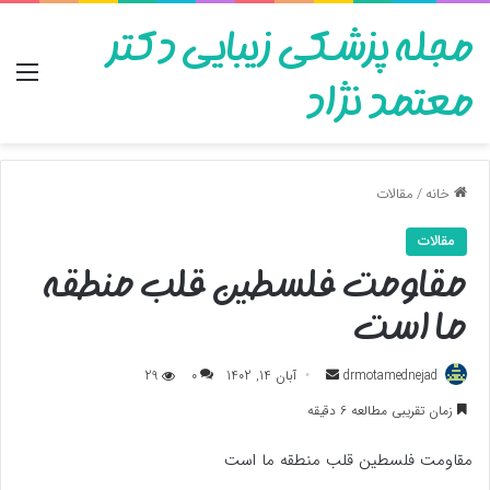
مجله پزشکی زیبایی دکتر
منو
معتمد نژاد
خانه
/
مقالات
مقالات
مقاومت فلسطین قلب منطقه
ما است
ارسال
drmotamednejad
آبان 14, 1402
0
29
به
زمان تقریبی مطالعه 6 دقیقه
ایمیل
مقاومت فلسطین قلب منطقه ما است