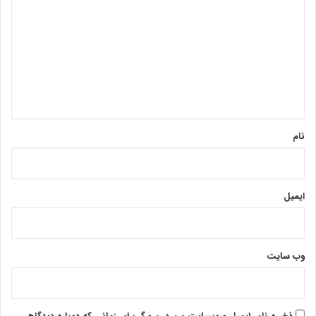
ی
د
گ
ا
ه
*
نام
ایمیل
وب‌ سایت