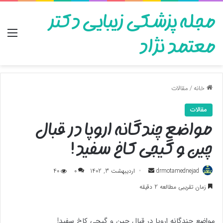
مجله پزشکی زیبایی دکتر
منو
معتمد نژاد
خانه
/
مقالات
مقالات
مواضع چندگانه اروپا در قبال
چین و گیجی کاخ سفید!
ارسال
drmotamednejad
اردیبهشت 3, 1402
0
40
به
زمان تقریبی مطالعه 2 دقیقه
ایمیل
مواضع چندگانه اروپا در قبال چین و گیجی کاخ سفید!