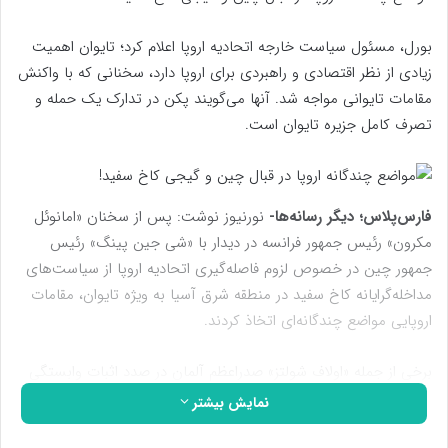
بورل، مسئول سیاست خارجه اتحادیه اروپا اعلام کرد؛ تایوان اهمیت
زیادی از نظر اقتصادی و راهبردی برای اروپا دارد، سخنانی که با واکنش
مقامات تایوانی مواجه شد. آنها می‌گویند پکن در تدارک یک حمله و
تصرف کامل جزیره تایوان است.
فارس‌پلاس؛ دیگر رسانه‌ها-
نورنیوز نوشت: پس از سخنان «امانوئل
مکرون» رئیس جمهور فرانسه در دیدار با «شی جین پینگ» رئیس
جمهور چین در خصوص لزوم فاصله‌گیری اتحادیه اروپا از سیاست‌های
مداخله‌گرایانه کاخ سفید در منطقه شرق آسیا به ویژه تایوان، مقامات
اروپایی مواضع چندگانه‌ای اتخاذ کردند.
برخی از جمله «اولاف شولتز» صدراعظم آلمان در صدد اثبات وابستگی
امنیتی آمریکا و اروپا به یکدیگر بر آمده و برخی دیگر مانند «جوزف
نمایش بیشتر
بورل» مسئول سیاست خارجی اتحادیه اروپا، با اتخاذ مواضعی دوگانه