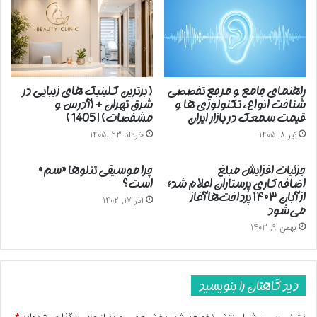
راهنمای جامع و مرجع تخصصی
( برترین کلینیک های زیبایی در
شناخت انواع، تکنولوژی ها و
شرق تهران + (آدرس و
قیمت سمعک در بازار ایران
مشخصات) | 1405 )
تیر 8, 1405
خرداد 23, 1405
جزئیات افزایش مبلغ
چرا موسیقی تتلوها «سم»
اضافه‌کاری پرستاران اعلام شد؛
است؟
از آبان ۱۴۰۳ پرداخت‌ها آغاز
آذر 17, 1402
می‌شود
بهمن 9, 1403
دیدگاهتان را بنویسید