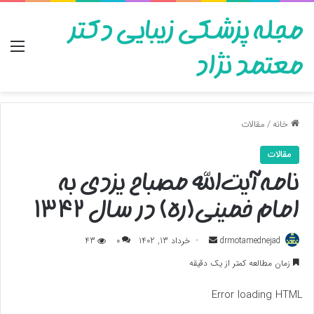
مجله پزشکی زیبایی دکتر
منو
معتمد نژاد
خانه
/
مقالات
مقالات
نامه آیت‌الله مصباح یزدی به
امام‌ خمینی(ره) در سال ۱۳۴۲
ارسال
drmotamednejad
خرداد 13, 1402
0
43
به
زمان مطالعه کمتر از یک دقیقه
ایمیل
Error loading HTML