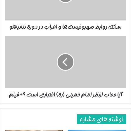
در
دوره
نتانیاهو
سکته روابط صهیونیست‌ها و اعراب در دوره نتانیاهو
آیا
حجاب
ازنظر
امام
خمینی
(ره)
اختیاری
است
؟
آیا حجاب ازنظر امام خمینی (ره) اختیاری است ؟+فیلم
+فیلم
نوشته های مشابه