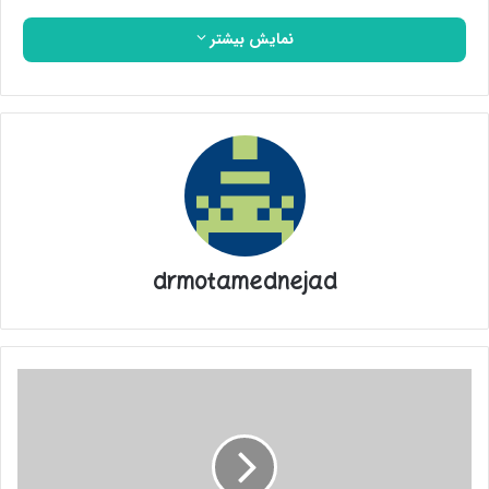
نمایش بیشتر
drmotamednejad
سکته
روابط
صهیونیست‌ها
و
اعراب