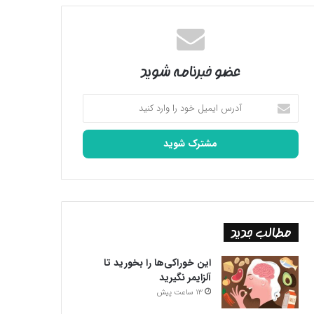
عضو خبرنامه شوید
آدرس
ایمیل
خود
را
وارد
کنید
مطالب جدید
این خوراکی‌ها را بخورید تا
آلزایمر نگیرید
13 ساعت پیش