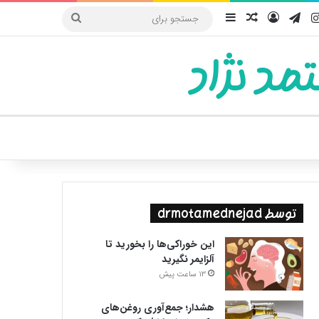
یوب
اینستاگرام
تلگرام
ورود
سایدبار
نوشته تصادفی
جستجو
برای
مد نژاد
ییر پوسته
توسط drmotamednejad
این خوراکی‌ها را بخورید تا
آلزایمر نگیرید
13 ساعت پیش
هشدار؛ جمع‌آوری روغن‌های