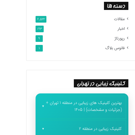
دسته ها
مقالات
6,522
اخبار
193
رپورتاژ
9
فانوس بلاگ
1
کلینیک زیبایی در تهران
بهترین کلینیک های زیبایی در منطقه 1 تهران +
(جزئیات و مشخصات) | 1405
کلینیک زیبایی در منطقه 2