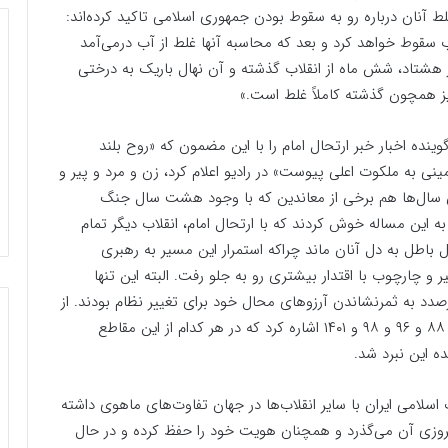
 غلط آنان درباره رو به سقوط بودن جمهوری اسلامی تاکید کرده‌اند:
ب سقوط خواهد کرد و بعد که محاسبه آنها غلط از آب درمی‌آمد
ز هشتاد، شش ماه از انقلاب گذشته و آن نهال باریک به درختی
یز همچون گذشته کاملاً غلط است.»
همین ۳۴ سال پیش وقتی گوینده اخبار خبر ارتحال امام را با این مضمون که «روح بلند
ی به ملکوت اعلی پیوست» در رادیو اعلام کرد، زن و مرد و پیر و
ن سال‌ها هم برخی از معاندین که با وجود هشت سال جنگ
ه این مساله خوش کردند که با ارتحال امام، انقلاب دیگر تمام
ل باطل به دل آنان ماند چراکه استمرار این مسیر به رهبری
و چارچوب با اقتدار بیشتری رو به جلو رفت. البته این تنها
دد به ثمرنشاندن آرزوهای محال خود برای تغییر نظام بودند. از
جمله این مقاطع می‌توان به عبور نظام از فتنه‌های ۷۸ و ۸۸ و ۹۶ و ۹۸ و ۱۴۰۱ اشاره کرد که در هر کدام از این مقاطع
ده این نبرد شد.
اسلامی ایران با سایر انقلاب‌ها در جهان تفاوت‌های ماهوی داشته
یروزی آن می‌گذرد و همچنان هویت خود را حفظ کرده و در حال