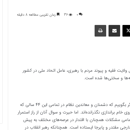
0
36
زمان تقریبی مطالعه 8 دقیقه
وک
ایکس
اشتراک گذاری با ایمیل
چاپ
ولایت فقیه و پیوند مردم با رهبری، عامل اتحاد ملی در کشور
نه‌ها و سختی‌ها شده است.
فارس پلاس؛ دیگر رسانه‌ها- مهر نوشت: اغراق نکرده‌ایم اگر بگوییم که دشمنان و معاندین نظام در تمامی این ۴۴ سالی که
ی خام براندازی نگذرانده‌اند. اما حیرت و سوال آنان از راز استمرار
مامی مشکلات همچنان با اقتدار در عرصه‌های مختلف به پیش
رجی مقتدر و پابرجا ایستاده است. همچنانکه رهبر انقلاب در