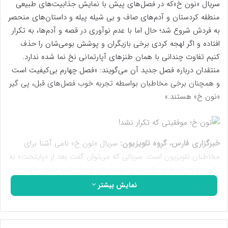
سریال «نون خ»که در فصل‌های پیش با نمایش جذابیت‌های طبیعی
منطقه کردستان و آدم‌های صاف و بی شیله پیله و داستان‌های منحصر
به فردش شروع شد؛ حال اما با عدم نوآوری در قصه و آدم‌ها، به تکرار
افتاده و اگر لهجه کردی برخی بازیگران و پوشش بومی‌شان را حذف
کنیم تفاوت چندانی با همان طنزهای آپارتمانی نخ نما شده ندارد.
منتقدان درباره فصل جدید آن می‌گویند: «فصل چهارم بی‌کیفیت است
و همچنان برخی مخاطبان بواسطه تجربه خوب فصل‌های قبل، پی گیر
«نون خ» هستند.»
خبرگزاری فارس، گروه تلویزیون:
سریال «نون خ» نامی آشنا برای
مخاطبان تلویزیون است. سریالی که می‌توان گفت بعد از «پایتخت» به
یک برند در تاریخ سریال سازی رسانه ملی تبدیل شده است. «نون
خ»که سال به سال تازه نفس و شاداب پا به تلویزیون می‌گذاشت و
نمایش بیشتر
مخاطبان بسیاری چشم به راهش بودند در دوره اخیر افت شدیدی
داشته است و قصه‌ای کم رمق را روایت می‌کند. احمد رنجبر درباره
«نون خ4» نوشته است: «چشم امیدمان در نوروز 1402 به «نون خ» بود