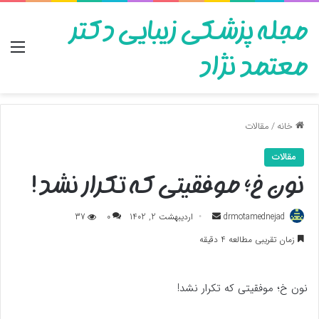
مجله پزشکی زیبایی دکتر
منو
معتمد نژاد
خانه
/
مقالات
مقالات
نون خ؛ موفقیتی که تکرار نشد!
ارسال
drmotamednejad
اردیبهشت 2, 1402
0
37
به
زمان تقریبی مطالعه 4 دقیقه
ایمیل
نون خ؛ موفقیتی که تکرار نشد!