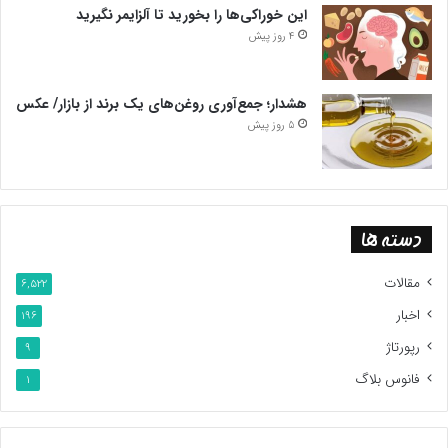
این خوراکی‌ها را بخورید تا آلزایمر نگیرید
4 روز پیش
هشدار؛ جمع‌آوری روغن‌های یک برند از بازار/ عکس
5 روز پیش
دسته ها
مقالات
6,522
اخبار
196
رپورتاژ
9
فانوس بلاگ
1